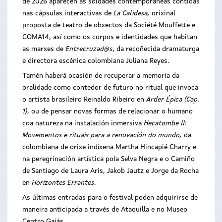
de 2026 aparecen as soidades contemporáneas contidas
nas cápsulas interactivas de
La Calidesa,
orixinal
proposta de teatro de obxectos da Société Mouffette e
COMA14, así como os corpos e identidades que habitan
as marxes de
Entrecruzad@s
, da recoñecida dramaturga
e directora escénica colombiana Juliana Reyes.
Tamén haberá ocasión de recuperar a memoria da
oralidade como contedor de futuro no ritual que invoca
o artista brasileiro Reinaldo Ribeiro en
Arder Épica (Cap.
1)
, ou de pensar novas formas de relacionar o humano
coa natureza na instalación inmersiva
Hecatombe II:
Movementos e rituais para a renovación do mundo,
da
colombiana de orixe indíxena Martha Hincapié Charry e
na peregrinación artística pola Selva Negra e o Camiño
de Santiago de Laura Aris, Jakob Jautz e Jorge da Rocha
en
Horizontes Errantes
.
As últimas entradas para o festival poden adquirirse de
maneira anticipada a través de Ataquilla e no Museo
Centro Gaiás.