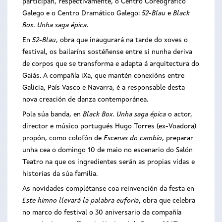
participan, respectivamente, o Centro Coreográfico
Galego e o Centro Dramático Galego:
52-Blau
e
Black
Box. Unha saga épica
.
En
52-Blau
, obra que inaugurará na tarde do xoves o
festival, os bailaríns sostéñense entre si nunha deriva
de corpos que se transforma e adapta á arquitectura do
Gaiás. A compañía iXa, que mantén conexións entre
Galicia, País Vasco e Navarra, é a responsable desta
nova creación de danza contemporánea.
Pola súa banda, en
Black Box. Unha saga épica
o actor,
director e músico portugués Hugo Torres (ex-Voadora)
propón, como colofón de
Escenas do cambio
, preparar
unha cea o domingo 10 de maio no escenario do Salón
Teatro na que os ingredientes serán as propias vidas e
historias da súa familia.
As novidades complétanse coa reinvención da festa en
Este himno llevará la palabra euforia
, obra que celebra
no marco do festival o 30 aniversario da compañía