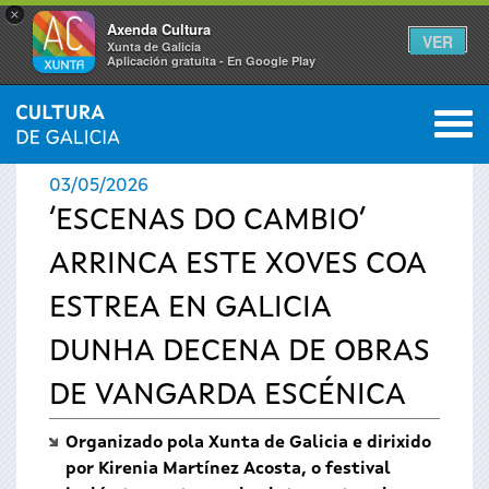
×
Axenda Cultura
VER
Xunta de Galicia
Aplicación gratuíta - En Google Play
Saltar al menú
M
INICIO
›
ACTUALIDADE
0
Vostede
03/05/2026
está
‘ESCENAS DO CAMBIO’
ARRINCA ESTE XOVES COA
aquí
ESTREA EN GALICIA
DUNHA DECENA DE OBRAS
DE VANGARDA ESCÉNICA
Organizado pola Xunta de Galicia e dirixido
por Kirenia Martínez Acosta, o festival