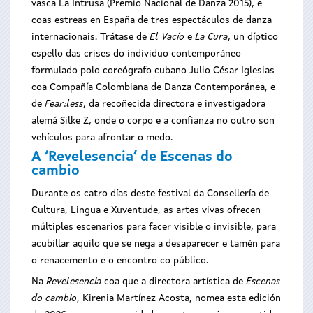
vasca La Intrusa (Premio Nacional de Danza 2015), e
coas estreas en España de tres espectáculos de danza
internacionais. Trátase de
El Vacío
e
La Cura
, un díptico
espello das crises do individuo contemporáneo
formulado polo coreógrafo cubano Julio César Iglesias
coa Compañía Colombiana de Danza Contemporánea, e
de
Fear:less
, da recoñecida directora e investigadora
alemá Silke Z, onde o corpo e a confianza no outro son
vehículos para afrontar o medo.
A ‘Revelesencia’ de Escenas do
cambio
Durante os catro días deste festival da Consellería de
Cultura, Lingua e Xuventude, as artes vivas ofrecen
múltiples escenarios para facer visible o invisible, para
acubillar aquilo que se nega a desaparecer e tamén para
o renacemento e o encontro co público.
Na
Revelesencia
coa que a directora artística de
Escenas
do cambio
, Kirenia Martínez Acosta, nomea esta edición