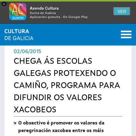
×
Axenda Cultura
VER
Xunta de Galicia
Aplicación gratuíta - En Google Play
Saltar al menú
M
INICIO
›
ACTUALIDADE
0
Vostede
02/06/2015
está
CHEGA ÁS ESCOLAS
GALEGAS PROTEXENDO O
aquí
CAMIÑO, PROGRAMA PARA
DIFUNDIR OS VALORES
XACOBEOS
O obxectivo é promover os valores da
peregrinación xacobea entre os máis