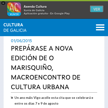
×
Axenda Cultura
VER
Xunta de Galicia
Aplicación gratuíta - En Google Play
Saltar al menú
M
INICIO
›
ACTUALIDADE
0
Vostede
01/06/2015
está
PREPÁRASE A NOVA
EDICIÓN DE O
aquí
MARISQUIÑO,
MACROENCONTRO DE
CULTURA URBANA
Un ano máis Vigo acolle esta cita que se celebrará e
entre os días 7 e 9 de agosto