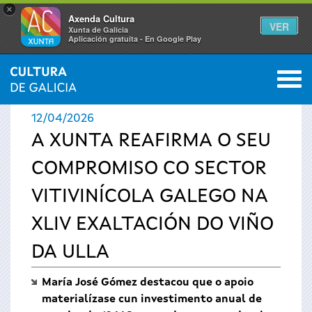
×
Axenda Cultura
VER
Xunta de Galicia
Aplicación gratuíta - En Google Play
Saltar al menú
M
INICIO
›
ACTUALIDADE
0
Vostede
12/04/2026
está
A XUNTA REAFIRMA O SEU
COMPROMISO CO SECTOR
aquí
VITIVINÍCOLA GALEGO NA
XLIV EXALTACIÓN DO VIÑO
DA ULLA
María José Gómez destacou que o apoio
materialízase cun investimento anual de