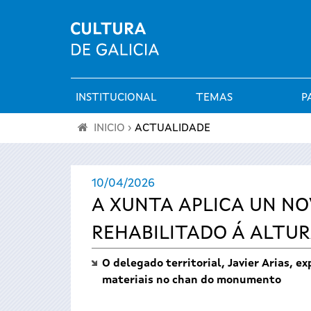
INSTITUCIONAL
TEMAS
P
Menú
INICIO
›
ACTUALIDADE
principal
Vostede
10/04/2026
está
A XUNTA APLICA UN N
aquí
REHABILITADO Á ALTU
O delegado territorial, Javier Arias, e
materiais no chan do monumento