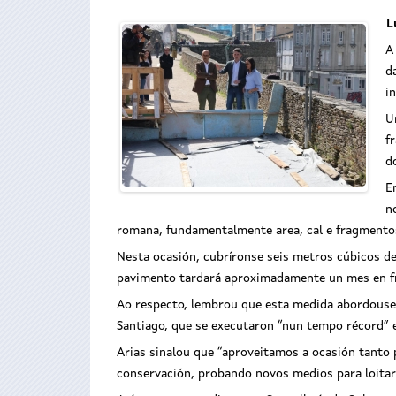
L
A
d
i
U
f
d
E
n
romana, fundamentalmente area, cal e fragmentos 
Nesta ocasión, cubríronse seis metros cúbicos de
pavimento tardará aproximadamente un mes en fra
Ao respecto, lembrou que esta medida abordouse
Santiago, que se executaron “nun tempo récord” 
Arias sinalou que “aproveitamos a ocasión tanto
conservación, probando novos medios para loitar 