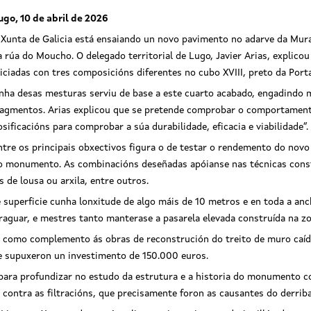
ugo, 10 de abril de 2026
 Xunta de Galicia está ensaiando un novo pavimento no adarve da Mura
a rúa do Moucho. O delegado territorial de Lugo, Javier Arias, explico
niciadas con tres composicións diferentes no cubo XVIII, preto da Port
nha desas mesturas serviu de base a este cuarto acabado, engadindo 
ragmentos. Arias explicou que se pretende comprobar o comportamento 
osificacións para comprobar a súa durabilidade, eficacia e viabilidade”.
ntre os principais obxectivos figura o de testar o rendemento do novo 
o monumento. As combinacións deseñadas apóianse nas técnicas constr
de lousa ou arxila, entre outros.
 superficie cunha lonxitude de algo máis de 10 metros e en toda a anc
guar, e mestres tanto manterase a pasarela elevada construída na zo
 como complemento ás obras de reconstrución do treito de muro caído
e supuxeron un investimento de 150.000 euros.
 para profundizar no estudo da estrutura e a historia do monumento 
contra as filtracións, que precisamente foron as causantes do derrib