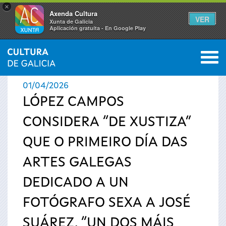
×
Axenda Cultura
VER
Xunta de Galicia
Aplicación gratuíta - En Google Play
Saltar al menú
M
INICIO
›
ACTUALIDADE
0
Vostede
01/04/2026
está
LÓPEZ CAMPOS
CONSIDERA “DE XUSTIZA”
aquí
QUE O PRIMEIRO DÍA DAS
ARTES GALEGAS
DEDICADO A UN
FOTÓGRAFO SEXA A JOSÉ
SUÁREZ, “UN DOS MÁIS