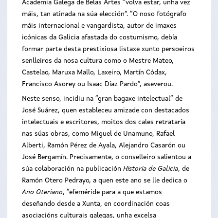
Academia Galega de Belas Artes “volva estar, unha vez
máis, tan atinada na súa elección”. “O noso fotógrafo
máis internacional e vangardista, autor de imaxes
icónicas da Galicia afastada do costumismo, debía
formar parte desta prestixiosa listaxe xunto persoeiros
senlleiros da nosa cultura como o Mestre Mateo,
Castelao, Maruxa Mallo, Laxeiro, Martín Códax,
Francisco Asorey ou Isaac Díaz Pardo”, aseverou.
Neste senso, incidiu na “gran bagaxe intelectual” de
José Suárez, quen estableceu amizade con destacados
intelectuais e escritores, moitos dos cales retrataría
nas súas obras, como Miguel de Unamuno, Rafael
Alberti, Ramón Pérez de Ayala, Alejandro Casarón ou
José Bergamín. Precisamente, o conselleiro salientou a
súa colaboración na publicación
Historia de Galicia
, de
Ramón Otero Pedrayo, a quen este ano se lle dedica o
Ano Oteriano
, “efeméride para a que estamos
deseñando desde a Xunta, en coordinación coas
asociacións culturais galegas, unha excelsa