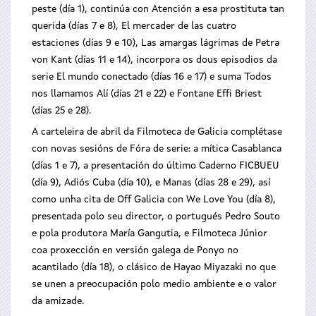
peste (día 1), continúa con Atención a esa prostituta tan
querida (días 7 e 8), El mercader de las cuatro
estaciones (días 9 e 10), Las amargas lágrimas de Petra
von Kant (días 11 e 14), incorpora os dous episodios da
serie El mundo conectado (días 16 e 17) e suma Todos
nos llamamos Alí (días 21 e 22) e Fontane Effi Briest
(días 25 e 28).
A carteleira de abril da Filmoteca de Galicia complétase
con novas sesións de Fóra de serie: a mítica Casablanca
(días 1 e 7), a presentación do último Caderno FICBUEU
(día 9), Adiós Cuba (día 10), e Manas (días 28 e 29), así
como unha cita de Off Galicia con We Love You (día 8),
presentada polo seu director, o portugués Pedro Souto
e pola produtora María Gangutia, e Filmoteca Júnior
coa proxección en versión galega de Ponyo no
acantilado (día 18), o clásico de Hayao Miyazaki no que
se unen a preocupación polo medio ambiente e o valor
da amizade.