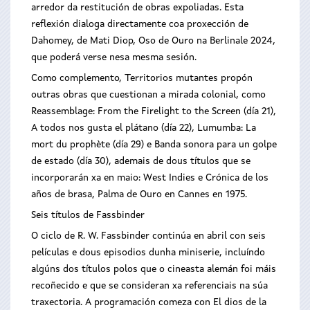
arredor da restitución de obras expoliadas. Esta
reflexión dialoga directamente coa proxección de
Dahomey, de Mati Diop, Oso de Ouro na Berlinale 2024,
que poderá verse nesa mesma sesión.
Como complemento, Territorios mutantes propón
outras obras que cuestionan a mirada colonial, como
Reassemblage: From the Firelight to the Screen (día 21),
A todos nos gusta el plátano (día 22), Lumumba: La
mort du prophète (día 29) e Banda sonora para un golpe
de estado (día 30), ademais de dous títulos que se
incorporarán xa en maio: West Indies e Crónica de los
años de brasa, Palma de Ouro en Cannes en 1975.
Seis títulos de Fassbinder
O ciclo de R. W. Fassbinder continúa en abril con seis
películas e dous episodios dunha miniserie, incluíndo
algúns dos títulos polos que o cineasta alemán foi máis
recoñecido e que se consideran xa referenciais na súa
traxectoria. A programación comeza con El dios de la