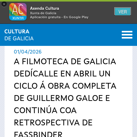
×
Axenda Cultura
VER
Xunta de Galicia
Aplicación gratuíta - En Google Play
Saltar al menú
M
INICIO
›
ACTUALIDADE
0
Vostede
01/04/2026
está
A FILMOTECA DE GALICIA
DEDÍCALLE EN ABRIL UN
aquí
CICLO Á OBRA COMPLETA
DE GUILLERMO GALOE E
CONTINÚA COA
RETROSPECTIVA DE
FASSBINDER