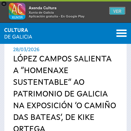
×
Axenda Cultura
VER
Xunta de Galicia
Aplicación gratuíta - En Google Play
Saltar al menú
M
INICIO
›
ACTUALIDADE
0
Vostede
28/03/2026
está
LÓPEZ CAMPOS SALIENTA
A “HOMENAXE
aquí
SUSTENTABLE” AO
PATRIMONIO DE GALICIA
NA EXPOSICIÓN ‘O CAMIÑO
DAS BATEAS’, DE KIKE
ORTEGA