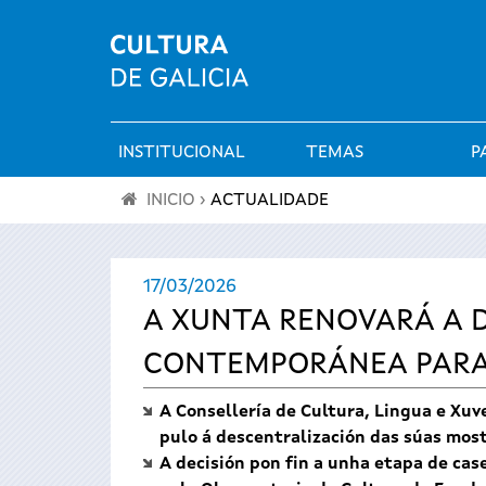
INSTITUCIONAL
TEMAS
P
Menú
INICIO
›
ACTUALIDADE
principal
Vostede
17/03/2026
está
A XUNTA RENOVARÁ A 
aquí
CONTEMPORÁNEA PARA 
A Consellería de Cultura, Lingua e Xuv
pulo á descentralización das súas most
A decisión pon fin a unha etapa de cas