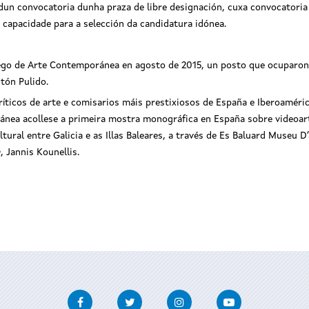
s dun convocatoria dunha praza de libre designación, cuxa convocatoria
 capacidade para a selección da candidatura idónea.
ego de Arte Contemporánea en agosto de 2015, un posto que ocuparon
tón Pulido.
ríticos de arte e comisarios máis prestixiosos de España e Iberoaméric
ánea acollese a primeira mostra monográfica en España sobre videoart
ltural entre Galicia e as Illas Baleares, a través de Es Baluard Museu
a
, Jannis Kounellis.
Facebook
Twitter
Instagram
Youtube