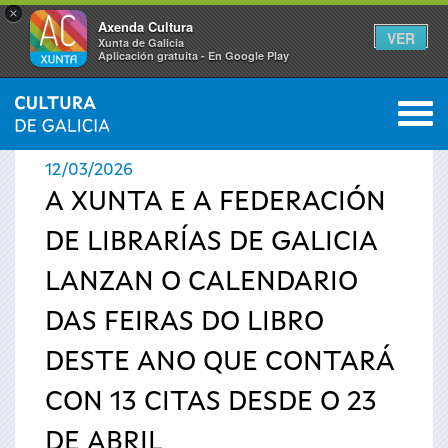
×
Axenda Cultura
VER
Xunta de Galicia
Aplicación gratuíta - En Google Play
Saltar al menú
M
INICIO
›
ACTUALIDADE
0
Vostede
12/03/2026
está
A XUNTA E A FEDERACIÓN
DE LIBRARÍAS DE GALICIA
aquí
LANZAN O CALENDARIO
DAS FEIRAS DO LIBRO
DESTE ANO QUE CONTARÁ
CON 13 CITAS DESDE O 23
DE ABRIL