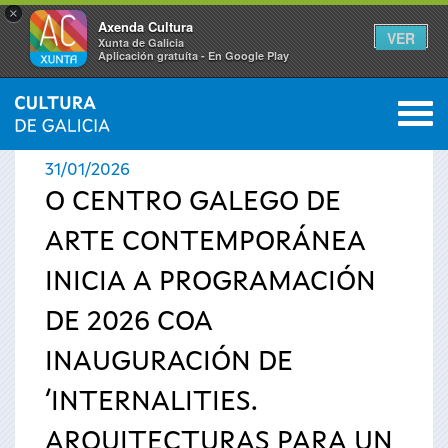
×
Axenda Cultura
VER
Xunta de Galicia
Aplicación gratuíta - En Google Play
Saltar al menú
M
INICIO
›
ACTUALIDADE
0
Vostede
31/01/2026
está
O CENTRO GALEGO DE
ARTE CONTEMPORÁNEA
aquí
INICIA A PROGRAMACIÓN
DE 2026 COA
INAUGURACIÓN DE
‘INTERNALITIES.
ARQUITECTURAS PARA UN