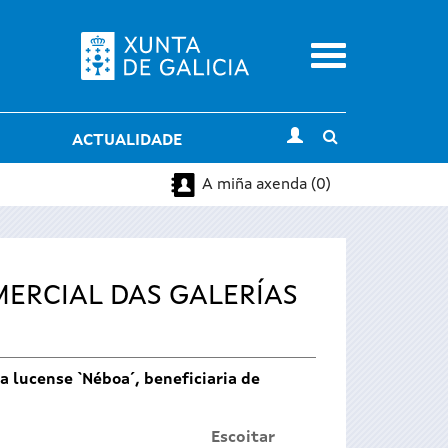
Menu
Toggle
ACTUALIDADE
search
A miña axenda (0)
MERCIAL DAS GALERÍAS
la lucense `Néboa´, beneficiaria de
Escoitar