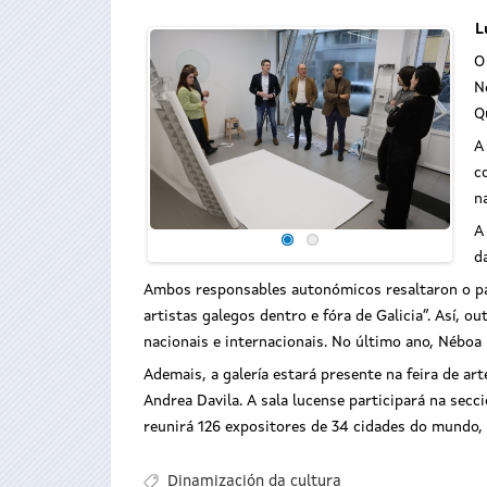
L
O
N
Q
A
c
n
A
d
Ambos responsables autonómicos resaltaron o pap
artistas galegos dentro e fóra de Galicia”. Así, o
nacionais e internacionais. No último ano, Néboa
Ademais, a galería estará presente na feira de art
Andrea Davila. A sala lucense participará na sec
reunirá 126 expositores de 34 cidades do mundo,
Dinamización da cultura