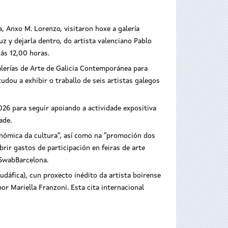
ra, Anxo M. Lorenzo, visitaron hoxe a galería
z y dejarla dentro, do artista valenciano Pablo
ás 12,00 horas.
alerías de Arte de Galicia Contemporánea para
udou a exhibir o traballo de seis artistas galegos
026 para seguir apoiando a actividade expositiva
ade.
nómica da cultura”, así como na “promoción dos
brir gastos de participación en feiras de arte
 SwabBarcelona.
Sudáfica), cun proxecto inédito da artista boirense
r Mariella Franzoni. Esta cita internacional