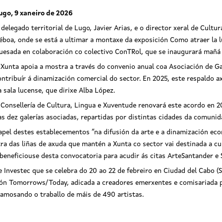
ugo, 9 xaneiro de 2026
 delegado territorial de Lugo, Javier Arias, e o director xeral de Cultu
éboa, onde se está a ultimar a montaxe da exposición Como atraer la lu
uesada en colaboración co colectivo ConTRol, que se inaugurará mañá 
 Xunta apoia a mostra a través do convenio anual coa Asociación de G
ontribuír á dinamización comercial do sector. En 2025, este respaldo ax
a sala lucense, que dirixe Alba López.
 Consellería de Cultura, Lingua e Xuventude renovará este acordo en 2
as dez galerías asociadas, repartidas por distintas cidades da comunid
el destes establecementos “na difusión da arte e a dinamización eco
utra das liñas de axuda que mantén a Xunta co sector vai destinada a cu
 beneficiouse desta convocatoria para acudir ás citas ArteSantander e
e Investec que se celebra do 20 ao 22 de febreiro en Ciudad del Cabo (
ción Tomorrows/Today, adicada a creadores emerxentes e comisariada po
 amosando o traballo de máis de 490 artistas.