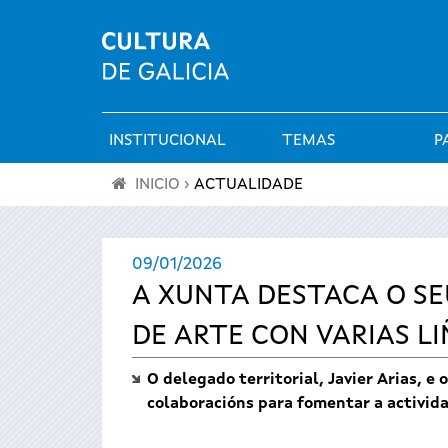
INSTITUCIONAL
TEMAS
P
Menú
INICIO
›
ACTUALIDADE
principal
Vostede
09/01/2026
está
A XUNTA DESTACA O SE
aquí
DE ARTE CON VARIAS L
O delegado territorial, Javier Arias, e 
colaboracións para fomentar a actividad