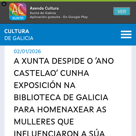
×
Axenda Cultura
VER
Xunta de Galicia
Aplicación gratuíta - En Google Play
Saltar al menú
M
INICIO
›
ACTUALIDADE
0
Vostede
02/01/2026
está
A XUNTA DESPIDE O ‘ANO
CASTELAO’ CUNHA
aquí
EXPOSICIÓN NA
BIBLIOTECA DE GALICIA
PARA HOMENAXEAR AS
MULLERES QUE
INFLUENCIARON A SÚA