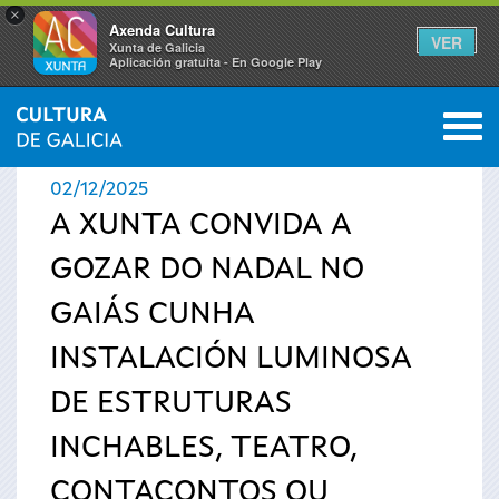
×
Axenda Cultura
VER
Xunta de Galicia
Aplicación gratuíta - En Google Play
Saltar al menú
M
INICIO
›
ACTUALIDADE
0
Vostede
02/12/2025
está
A XUNTA CONVIDA A
GOZAR DO NADAL NO
aquí
GAIÁS CUNHA
INSTALACIÓN LUMINOSA
DE ESTRUTURAS
INCHABLES, TEATRO,
CONTACONTOS OU