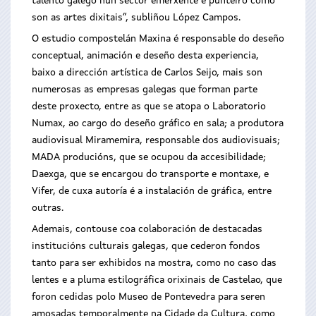
talento galego nun sector emerxente e punteiro como
son as artes dixitais”, subliñou López Campos.
O estudio compostelán Maxina é responsable do deseño
conceptual, animación e deseño desta experiencia,
baixo a dirección artística de Carlos Seijo, mais son
numerosas as empresas galegas que forman parte
deste proxecto, entre as que se atopa o Laboratorio
Numax, ao cargo do deseño gráfico en sala; a produtora
audiovisual Miramemira, responsable dos audiovisuais;
MADA producións, que se ocupou da accesibilidade;
Daexga, que se encargou do transporte e montaxe, e
Vifer, de cuxa autoría é a instalación de gráfica, entre
outras.
Ademais, contouse coa colaboración de destacadas
institucións culturais galegas, que cederon fondos
tanto para ser exhibidos na mostra, como no caso das
lentes e a pluma estilográfica orixinais de Castelao, que
foron cedidas polo Museo de Pontevedra para seren
amosadas temporalmente na Cidade da Cultura, como