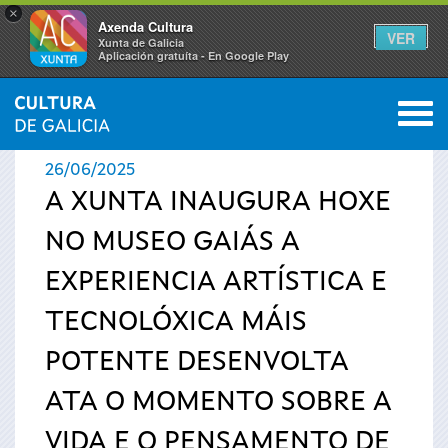
×
Axenda Cultura
VER
Xunta de Galicia
Aplicación gratuíta - En Google Play
Saltar al menú
M
INICIO
›
ACTUALIDADE
0
Vostede
26/06/2025
está
A XUNTA INAUGURA HOXE
NO MUSEO GAIÁS A
aquí
EXPERIENCIA ARTÍSTICA E
TECNOLÓXICA MÁIS
POTENTE DESENVOLTA
ATA O MOMENTO SOBRE A
VIDA E O PENSAMENTO DE