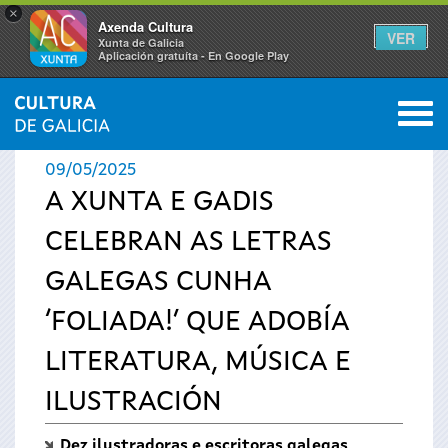
×
Axenda Cultura
VER
Xunta de Galicia
Aplicación gratuíta - En Google Play
Saltar al menú
M
INICIO
›
ACTUALIDADE
0
Vostede
09/05/2025
está
A XUNTA E GADIS
CELEBRAN AS LETRAS
aquí
GALEGAS CUNHA
‘FOLIADA!’ QUE ADOBÍA
LITERATURA, MÚSICA E
ILUSTRACIÓN
Dez ilustradoras e escritoras galegas