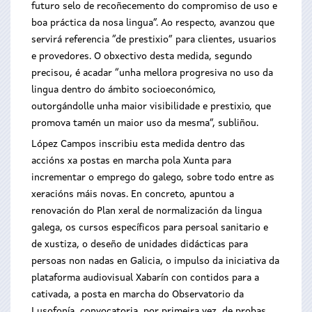
futuro selo de recoñecemento do compromiso de uso e
boa práctica da nosa lingua”. Ao respecto, avanzou que
servirá referencia “de prestixio” para clientes, usuarios
e provedores. O obxectivo desta medida, segundo
precisou, é acadar “unha mellora progresiva no uso da
lingua dentro do ámbito socioeconómico,
outorgándolle unha maior visibilidade e prestixio, que
promova tamén un maior uso da mesma”, subliñou.
López Campos inscribiu esta medida dentro das
accións xa postas en marcha pola Xunta para
incrementar o emprego do galego, sobre todo entre as
xeracións máis novas. En concreto, apuntou a
renovación do Plan xeral de normalización da lingua
galega, os cursos específicos para persoal sanitario e
de xustiza, o deseño de unidades didácticas para
persoas non nadas en Galicia, o impulso da iniciativa da
plataforma audiovisual Xabarín con contidos para a
cativada, a posta en marcha do Observatorio da
Lusofonía, convocatoria, por primeira vez, de probas