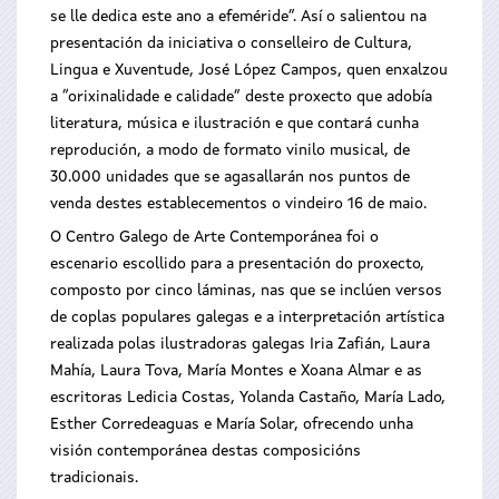
se lle dedica este ano a efeméride”. Así o salientou na
presentación da iniciativa o conselleiro de Cultura,
Lingua e Xuventude, José López Campos, quen enxalzou
a “orixinalidade e calidade” deste proxecto que adobía
literatura, música e ilustración e que contará cunha
reprodución, a modo de formato vinilo musical, de
30.000 unidades que se agasallarán nos puntos de
venda destes establecementos o vindeiro 16 de maio.
O Centro Galego de Arte Contemporánea foi o
escenario escollido para a presentación do proxecto,
composto por cinco láminas, nas que se inclúen versos
de coplas populares galegas e a interpretación artística
realizada polas ilustradoras galegas Iria Zafián, Laura
Mahía, Laura Tova, María Montes e Xoana Almar e as
escritoras Ledicia Costas, Yolanda Castaño, María Lado,
Esther Corredeaguas e María Solar, ofrecendo unha
visión contemporánea destas composicións
tradicionais.