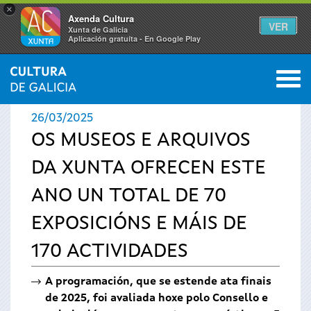
×
Axenda Cultura
VER
Xunta de Galicia
Aplicación gratuíta - En Google Play
Saltar al menú
M
INICIO
›
ACTUALIDADE
0
Vostede
26/03/2025
está
OS MUSEOS E ARQUIVOS
DA XUNTA OFRECEN ESTE
aquí
ANO UN TOTAL DE 70
EXPOSICIÓNS E MÁIS DE
170 ACTIVIDADES
A programación, que se estende ata finais
de 2025, foi avaliada hoxe polo Consello e