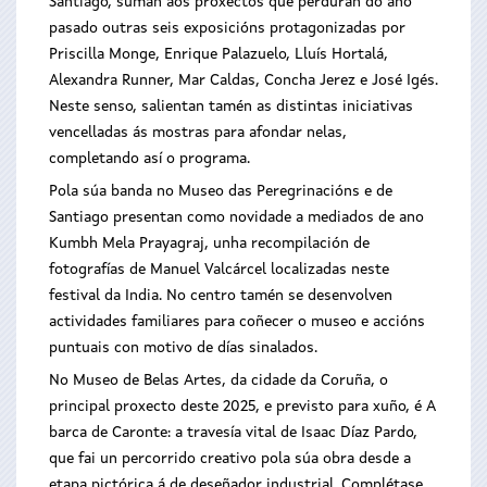
Santiago, suman aos proxectos que perduran do ano
pasado outras seis exposicións protagonizadas por
Priscilla Monge, Enrique Palazuelo, Lluís Hortalá,
Alexandra Runner, Mar Caldas, Concha Jerez e José Igés.
Neste senso, salientan tamén as distintas iniciativas
vencelladas ás mostras para afondar nelas,
completando así o programa.
Pola súa banda no Museo das Peregrinacións e de
Santiago presentan como novidade a mediados de ano
Kumbh Mela Prayagraj, unha recompilación de
fotografías de Manuel Valcárcel localizadas neste
festival da India. No centro tamén se desenvolven
actividades familiares para coñecer o museo e accións
puntuais con motivo de días sinalados.
No Museo de Belas Artes, da cidade da Coruña, o
principal proxecto deste 2025, e previsto para xuño, é A
barca de Caronte: a travesía vital de Isaac Díaz Pardo,
que fai un percorrido creativo pola súa obra desde a
etapa pictórica á de deseñador industrial. Complétase