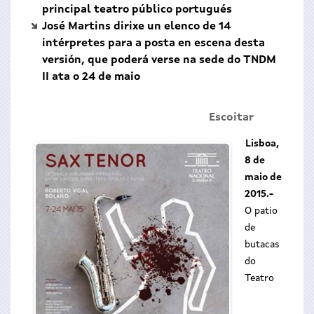
principal teatro público portugués
José Martins dirixe un elenco de 14
intérpretes para a posta en escena desta
versión, que poderá verse na sede do TNDM
II ata o 24 de maio
Escoitar
Lisboa,
8 de
maio de
2015.-
O patio
Obra 'Sax tenor' d
de
butacas
do
Teatro