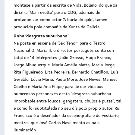
montaxe a partir da escrita de Vidal Bolaño, do que xa
dirixira ‘Mar revolto’ para o CDG, ademais de
protagonizar como actor ‘A burla do galo’, tamén
producida pola compañía da Xunta de Galicia.
U
nha ‘desgraza suburbana’
Na posta en escena de ‘Sax Tenor’ para o Teatro
Nacional D. Maria II, o director portugués conta cun
total de 14 intérpretes (João Grosso, Hugo Franco,
Jorge Albuquerque, Maria Amélia Matta, Maria Jorge,
Rita Figueiredo, Lita Pedreira, Bernardo Chatillon, Luís
Geraldo, Lúcia Maria, Paula Mora, José Neves, Manuel
Coelho e Maria Ana Filipe) para lle dar vida aos
numerosos personaxes desta “desgraza suburbana
improbable entre loucos, gangsters, chulos e putas”, tal
e como foi subtitulada no seu día polo propio autor. Rui
Francisco é o deseñador da escenografía e do vestiario,
mentres que José Carlos Nascimento asina a
iluminación.