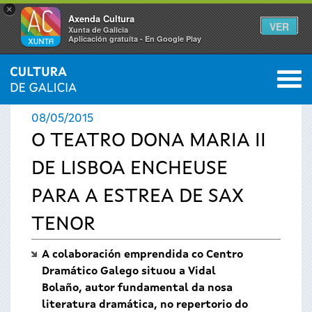
×
Axenda Cultura
VER
Xunta de Galicia
Aplicación gratuíta - En Google Play
Saltar al menú
M
INICIO
›
ACTUALIDADE
0
Vostede
08/05/2015
está
O TEATRO DONA MARIA II
DE LISBOA ENCHEUSE
aquí
PARA A ESTREA DE SAX
TENOR
A colaboración emprendida co Centro
Dramático Galego situou a Vidal
Bolaño, autor fundamental da nosa
literatura dramática, no repertorio do