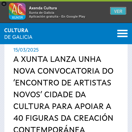
×
Axenda Cultura
VER
Xunta de Galicia
Aplicación gratuíta - En Google Play
Saltar al menú
M
INICIO
›
ACTUALIDADE
0
Vostede
15/03/2025
está
A XUNTA LANZA UNHA
NOVA CONVOCATORIA DO
aquí
‘ENCONTRO DE ARTISTAS
NOVOS’ CIDADE DA
CULTURA PARA APOIAR A
40 FIGURAS DA CREACIÓN
CONTEMPORÁNEA