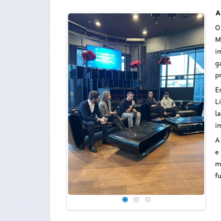
A
O
M
i
g
p
E
L
l
i
A
e
m
f