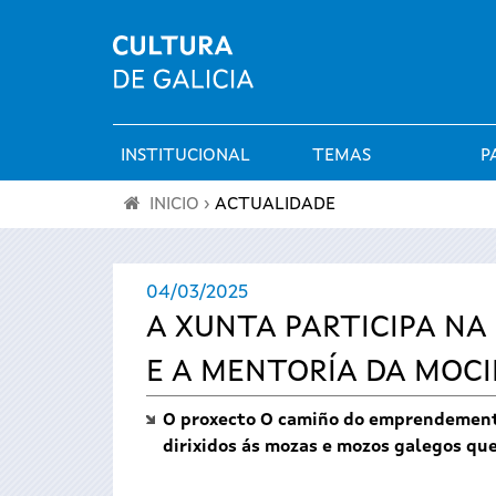
INSTITUCIONAL
TEMAS
P
Menú
INICIO
›
ACTUALIDADE
principal
Vostede
04/03/2025
está
A XUNTA PARTICIPA N
aquí
E A MENTORÍA DA MOC
O proxecto O camiño do emprendemento 
dirixidos ás mozas e mozos galegos qu