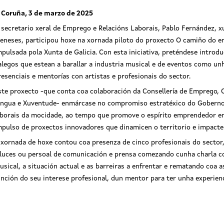
 Coruña, 3 de marzo de 2025
 secretario xeral de Emprego e Relacións Laborais, Pablo Fernández, x
eneses, participou hoxe na xornada piloto do proxecto O camiño do
mpulsada pola Xunta de Galicia. Con esta iniciativa, preténdese introd
alegos que estean a barallar a industria musical e de eventos como un
resenciais e mentorías con artistas e profesionais do sector.
ste proxecto -que conta coa colaboración da Consellería de Emprego, C
ingua e Xuventude- enmárcase no compromiso estratéxico do Goberno
aborais da mocidade, ao tempo que promove o espírito emprendedor e
mpulso de proxectos innovadores que dinamicen o territorio e impacte
 xornada de hoxe contou coa presenza de cinco profesionais do sector,
 luces ou persoal de comunicación e prensa comezando cunha charla co
usical, a situación actual e as barreiras a enfrentar e rematando coa a
unción do seu interese profesional, dun mentor para ter unha experienc