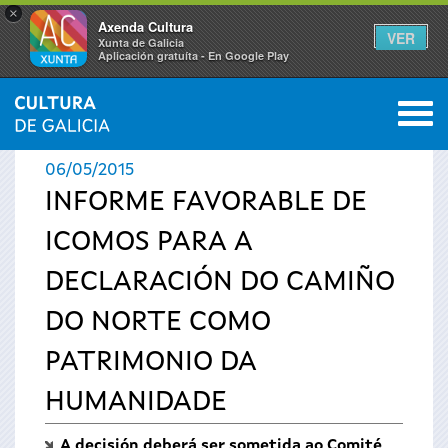
×
Axenda Cultura
VER
Xunta de Galicia
Aplicación gratuíta - En Google Play
Saltar al menú
M
INICIO
›
ACTUALIDADE
0
Vostede
06/05/2015
está
INFORME FAVORABLE DE
ICOMOS PARA A
aquí
DECLARACIÓN DO CAMIÑO
DO NORTE COMO
PATRIMONIO DA
HUMANIDADE
A decisión deberá ser sometida ao Comité