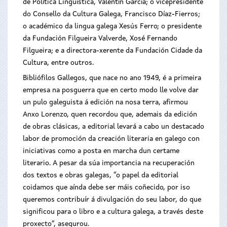
de Política Lingüística, Valentín García; o vicepresidente
do Consello da Cultura Galega, Francisco Díaz-Fierros;
o académico da lingua galega Xesús Ferro; o presidente
da Fundación Filgueira Valverde, Xosé Fernando
Filgueira; e a directora-xerente da Fundación Cidade da
Cultura, entre outros.
Bibliófilos Gallegos, que nace no ano 1949, é a primeira
empresa na posguerra que en certo modo lle volve dar
un pulo galeguista á edición na nosa terra, afirmou
Anxo Lorenzo, quen recordou que, ademais da edición
de obras clásicas, a editorial levará a cabo un destacado
labor de promoción da creación literaria en galego con
iniciativas como a posta en marcha dun certame
literario. A pesar da súa importancia na recuperación
dos textos e obras galegas, “o papel da editorial
coidamos que aínda debe ser máis coñecido, por iso
queremos contribuír á divulgación do seu labor, do que
significou para o libro e a cultura galega, a través deste
proxecto”, asegurou.