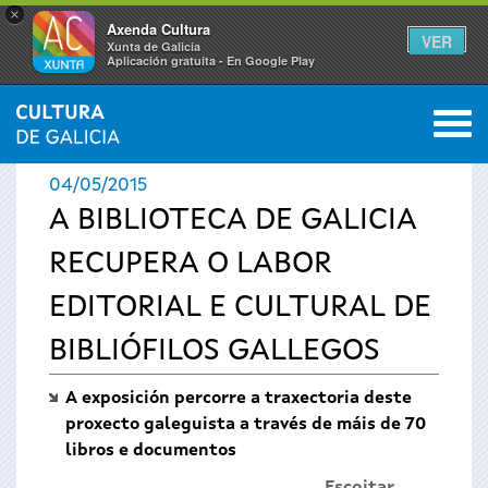
×
Axenda Cultura
VER
Xunta de Galicia
Aplicación gratuíta - En Google Play
Saltar al menú
M
INICIO
›
ACTUALIDADE
0
Vostede
04/05/2015
está
A BIBLIOTECA DE GALICIA
RECUPERA O LABOR
aquí
EDITORIAL E CULTURAL DE
BIBLIÓFILOS GALLEGOS
A exposición percorre a traxectoria deste
proxecto galeguista a través de máis de 70
libros e documentos