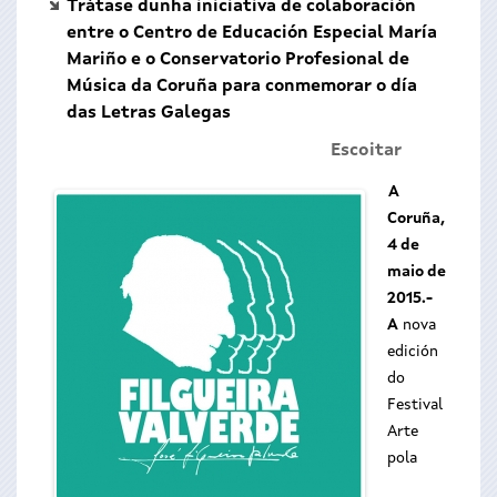
Trátase dunha iniciativa de colaboración
entre o Centro de Educación Especial María
Mariño e o Conservatorio Profesional de
Música da Coruña para conmemorar o día
das Letras Galegas
Escoitar
A
Coruña,
4 de
maio de
2015.-
A
nova
edición
do
Festival
Arte
pola