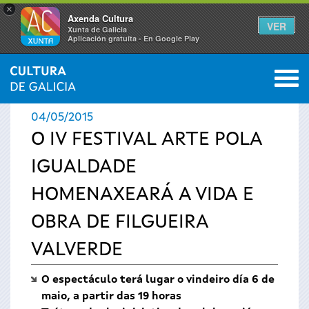
×
Axenda Cultura
VER
Xunta de Galicia
Aplicación gratuíta - En Google Play
Saltar al menú
M
INICIO
›
ACTUALIDADE
0
Vostede
04/05/2015
está
O IV FESTIVAL ARTE POLA
IGUALDADE
aquí
HOMENAXEARÁ A VIDA E
OBRA DE FILGUEIRA
VALVERDE
O espectáculo terá lugar o vindeiro día 6 de
maio, a partir das 19 horas