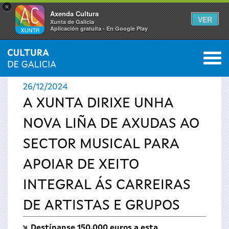
×
Axenda Cultura
VER
Xunta de Galicia
Aplicación gratuíta - En Google Play
Saltar al menú
M
INICIO
›
ACTUALIDADE
0
Vostede
26/12/2024
está
A XUNTA DIRIXE UNHA
NOVA LIÑA DE AXUDAS AO
aquí
SECTOR MUSICAL PARA
APOIAR DE XEITO
INTEGRAL ÁS CARREIRAS
DE ARTISTAS E GRUPOS
Destínanse 150.000 euros a esta