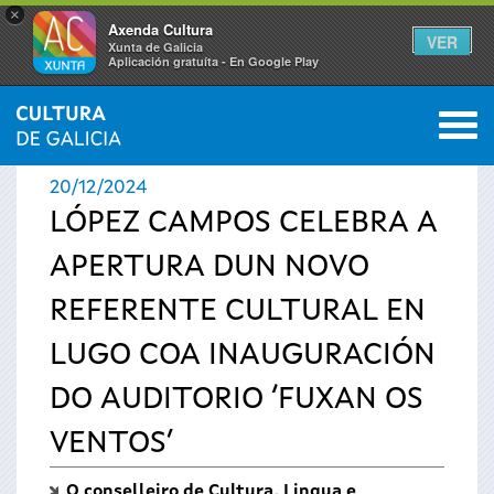
×
Axenda Cultura
VER
Xunta de Galicia
Aplicación gratuíta - En Google Play
Saltar al menú
M
INICIO
›
ACTUALIDADE
0
Vostede
20/12/2024
está
LÓPEZ CAMPOS CELEBRA A
APERTURA DUN NOVO
aquí
REFERENTE CULTURAL EN
LUGO COA INAUGURACIÓN
DO AUDITORIO ‘FUXAN OS
VENTOS’
O conselleiro de Cultura, Lingua e