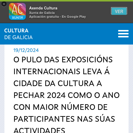
×
Axenda Cultura
VER
Xunta de Galicia
Aplicación gratuíta - En Google Play
Saltar al menú
M
INICIO
›
ACTUALIDADE
0
Vostede
19/12/2024
está
O PULO DAS EXPOSICIÓNS
INTERNACIONAIS LEVA Á
aquí
CIDADE DA CULTURA A
PECHAR 2024 COMO O ANO
CON MAIOR NÚMERO DE
PARTICIPANTES NAS SÚAS
ACTIVIDADES