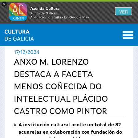
×
Axenda Cultura
VER
Xunta de Galicia
Aplicación gratuíta - En Google Play
Saltar al menú
M
INICIO
›
ACTUALIDADE
0
Vostede
17/12/2024
está
ANXO M. LORENZO
DESTACA A FACETA
aquí
MENOS COÑECIDA DO
INTELECTUAL PLÁCIDO
CASTRO COMO PINTOR
A institución cultural acolle un total de 82
acuarelas en colaboración coa fundación do