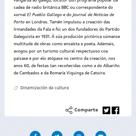
vangarda ao galego, locutor dun programa popular da
cadea de radio británica BBC ou correspondente do
xornal
El Pueblo Gallego
e do
Journal de Noticias de
Porto
en Londres. Tamén impulsou a creación das
Irmandades da Fala e foi un dos fundadores do Partido
Galeguista en 1931. Á súa produción pictórica súmanse
multitude de obras como ensaísta e poeta. Ademais,
avogou por un turismo cultural respectuoso coa
paisaxe e por elo atópase no centro da creación, nos
anos 60, de festas tan recoñecidas como a do Albariño
de Cambados e da Romaría Viquinga de Catoira.
Dinamización da cultura
Comparte
Facebook
Twitter
Instagram
Youtube