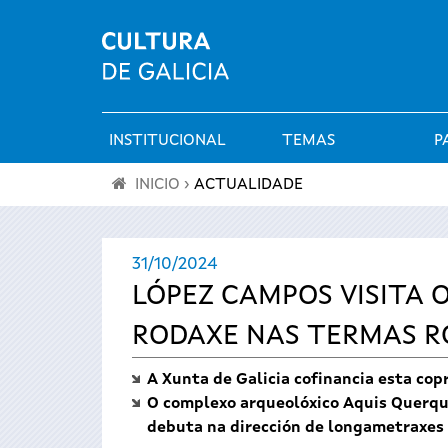
INSTITUCIONAL
TEMAS
P
Menú
INICIO
›
ACTUALIDADE
principal
Vostede
31/10/2024
está
LÓPEZ CAMPOS VISITA O
aquí
RODAXE NAS TERMAS 
A Xunta de Galicia cofinancia esta co
O complexo arqueolóxico Aquis Querquen
debuta na dirección de longametraxes