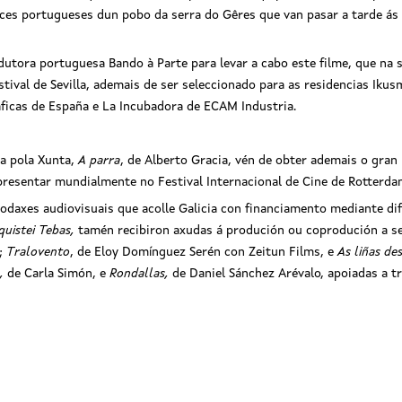
ces portugueses dun pobo da serra do Gêres que van pasar a tarde ás
dutora portuguesa Bando à Parte para levar a cabo este filme, que na
ival de Sevilla, ademais de ser seleccionado para as residencias Ikusm
áficas de España e La Incubadora de ECAM Industria.
a pola Xunta,
A parra
, de Alberto Gracia, vén de obter ademais o gran
e presentar mundialmente no Festival Internacional de Cine de Rotterda
odaxes audiovisuais que acolle Galicia con financiamento mediante dif
quistei Tebas,
tamén recibiron axudas á produción ou coprodución a s
n;
Tralovento
, de Eloy Domínguez Serén con Zeitun Films, e
As liñas de
a,
de Carla Simón, e
Rondallas,
de Daniel Sánchez Arévalo, apoiadas a t