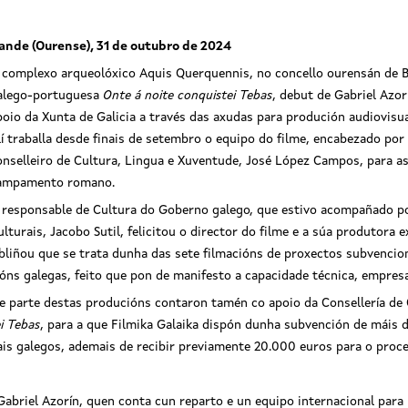
ande (Ourense), 31 de outubro de 2024
 complexo arqueolóxico Aquis Querquennis, no concello ourensán de Ba
alego-portuguesa
Onte á noite conquistei Tebas
, debut de Gabriel Azo
poio da Xunta de Galicia a través das axudas para produción audiovisu
lí traballa desde finais de setembro o equipo do filme, encabezado por 
onselleiro de Cultura, Lingua e Xuventude, José López Campos, para as
ampamento romano.
 responsable de Cultura do Goberno galego, que estivo acompañado pol
ulturais, Jacobo Sutil, felicitou o director do filme e a súa produtora 
iñou que se trata dunha das sete filmacións de proxectos subvencio
ns galegas, feito que pon de manifesto a capacidade técnica, empresari
e parte destas producións contaron tamén co apoio da Consellería de 
i Tebas
, para a que Filmika Galaika dispón dunha subvención de máis 
is galegos, ademais de recibir previamente 20.000 euros para o proc
abriel Azorín, quen conta cun reparto e un equipo internacional para 