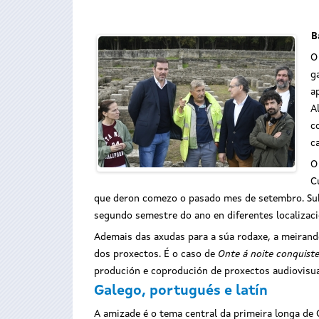
B
O
g
a
A
c
c
O
C
que deron comezo o pasado mes de setembro. Subl
segundo semestre do ano en diferentes localizació
Ademais das axudas para a súa rodaxe, a meirand
dos proxectos. É o caso de
Onte á noite conquiste
produción e coprodución de proxectos audiovisua
Galego, portugués e latín
A amizade é o tema central da primeira longa de G