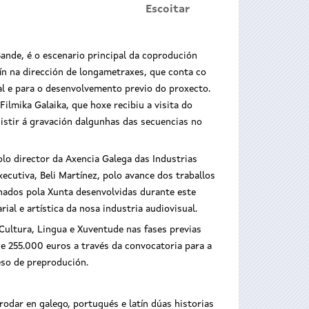
Escoitar
nde, é o escenario principal da coprodución
rín na dirección de longametraxes, que conta co
al e para o desenvolvemento previo do proxecto.
Filmika Galaika, que hoxe recibiu a visita do
istir á gravación dalgunhas das secuencias no
o director da Axencia Galega das Industrias
executiva, Beli Martínez, polo avance dos traballos
nados pola Xunta desenvolvidas durante este
al e artística da nosa industria audiovisual.
Cultura, Lingua e Xuventude nas fases previas
de 255.000 euros a través da convocatoria para a
eso de preprodución.
rodar en galego, portugués e latín dúas historias