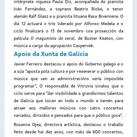
intérprete viguesa Paula Diz, acompañada do pianista
Iván Fernández, a soprano Beatriz Riobó, o tenor
alemán Ralf Glasz e a pianista lituana Rasa Biveiniene. O
día 12 actuará o trío liderado por Alfonso Medela e o
ciclo finalizará o 13 de novembro coa proxección da
película
O maquinista da xeral
, de Buster Keaton, con
música a cargo da agrupación Caspervek.
Apoio da Xunta de Galicia
Javier Ferreiro destacou o apoio do Goberno galego e o
a súa “aposta pola cultura e por rexenerar o público con
música que sen as administracións sería imposible
programar”, O responsable de Vitruvia sinalou que o
ciclo serve para “dar visibilidade a grandísimos talentos
de Galicia que tocan en todo o mundo e tamén para
atraer aos mellores músicos con catro concertos
variados, dirixidos e pensados para que o público goce”.
Rosanna Ojea, directora artística, destacou o traballo
feito desde hai dez anos, con máis de 600 concertos,