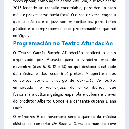
veces apoiar, como agora desde Vitruvia, que leva desde
2015 facendo un traballo encomiable, para dar un paso
máis e proxectarse hacia fóra”. O director xeral engadiu
que “a clásica e o jazz son minoritarios, pero teñen
público e o comprobamos coas programacións que hai
en Vigo”.
Programación no Teatro Afundación
O Teatro García Barbón-Afundación acollerá o ciclo
organizado por Vitruvia para o vindeiro mes de
novembro (días 5, 6, 12 e 13) no que destaca a calidade
da música e dos seus intérpretes. A apertura dos
concertos correrá a cargo de
Corrente do Golfo
,
enmarcado no world-jazz de orixe ibérica, que
fusionará a cultura galega, española e cubana a través
do produtor Alberto Conde e a cantante cubana Diana
Darín.
O mércores 6 de novembro será a quenda da música
clásica co concerto
De Bach a Glass
da man da xove