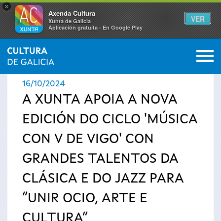
×
Axenda Cultura
VER
Xunta de Galicia
Aplicación gratuíta - En Google Play
Saltar al menú
M
INICIO
›
ACTUALIDADE
0
Vostede
16/10/2024
está
A XUNTA APOIA A NOVA
EDICIÓN DO CICLO 'MÚSICA
aquí
CON V DE VIGO' CON
GRANDES TALENTOS DA
CLÁSICA E DO JAZZ PARA
“UNIR OCIO, ARTE E
CULTURA”