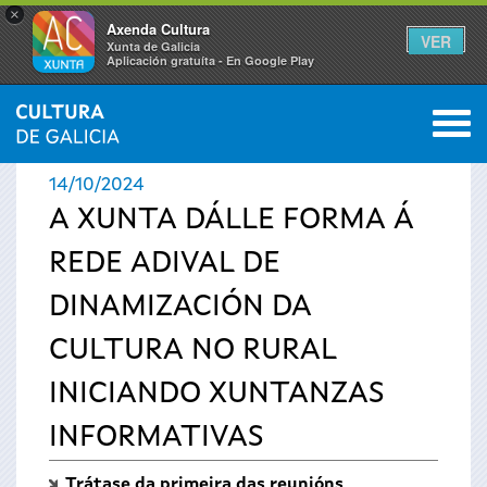
×
Axenda Cultura
VER
Xunta de Galicia
Aplicación gratuíta - En Google Play
Saltar al menú
M
INICIO
›
ACTUALIDADE
0
Vostede
14/10/2024
está
A XUNTA DÁLLE FORMA Á
REDE ADIVAL DE
aquí
DINAMIZACIÓN DA
CULTURA NO RURAL
INICIANDO XUNTANZAS
INFORMATIVAS
Trátase da primeira das reunións