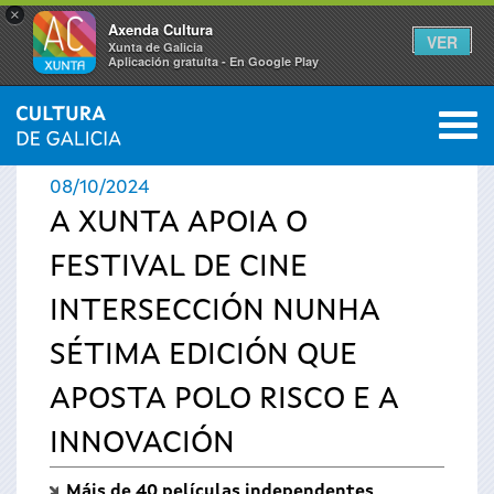
×
Axenda Cultura
VER
Xunta de Galicia
Aplicación gratuíta - En Google Play
Saltar al menú
M
INICIO
›
ACTUALIDADE
0
Vostede
08/10/2024
está
A XUNTA APOIA O
FESTIVAL DE CINE
aquí
INTERSECCIÓN NUNHA
SÉTIMA EDICIÓN QUE
APOSTA POLO RISCO E A
INNOVACIÓN
Máis de 40 películas independentes