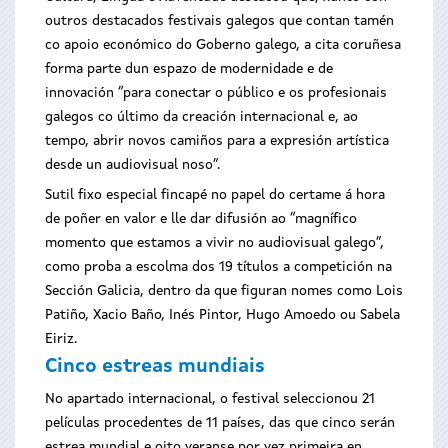
outros destacados festivais galegos que contan tamén
co apoio económico do Goberno galego, a cita coruñesa
forma parte dun espazo de modernidade e de
innovación “para conectar o público e os profesionais
galegos co último da creación internacional e, ao
tempo, abrir novos camiños para a expresión artística
desde un audiovisual noso”.
Sutil fixo especial fincapé no papel do certame á hora
de poñer en valor e lle dar difusión ao “magnífico
momento que estamos a vivir no audiovisual galego”,
como proba a escolma dos 19 títulos a competición na
Sección Galicia, dentro da que figuran nomes como Lois
Patiño, Xacio Baño, Inés Pintor, Hugo Amoedo ou Sabela
Eiriz.
Cinco estreas mundiais
No apartado internacional, o festival seleccionou 21
películas procedentes de 11 países, das que cinco serán
estrea mundial e oito veranse por vez primeira en