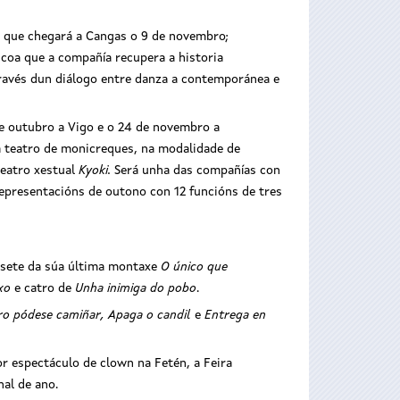
il, que chegará a Cangas o 9 de novembro;
 coa que a compañía recupera a historia
través dun diálogo entre danza a contemporánea e
de outubro a Vigo e o 24 de novembro a
a teatro de monicreques, na modalidade de
teatro xestual
Kyoki.
Será unha das compañías con
representacións de outono con 12 funcións de tres
á sete da súa última montaxe
O único que
xo
e catro de
Unha inimiga do pobo
.
o pódese camiñar, Apaga o candil
e
Entrega en
r espectáculo de clown na Fetén, a Feira
nal de ano.