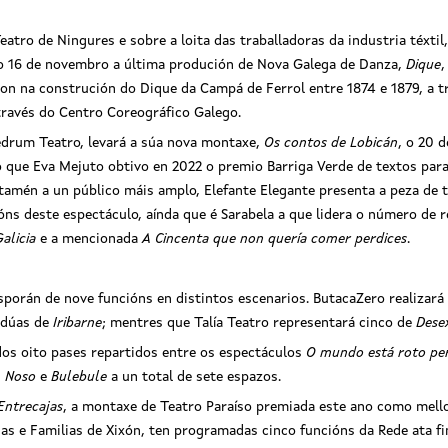
Teatro de Ningures e sobre a loita das traballadoras da industria téxt
 o 16 de novembro a última produción de Nova Galega de Danza,
Dique
,
ron na construción do Dique da Campá de Ferrol entre 1874 e 1879, a 
 través do Centro Coreográfico Galego.
Redrum Teatro, levará a súa nova montaxe,
Os contos de Lobicán
, o 20 
 que Eva Mejuto obtivo en 2022 o premio Barriga Verde de textos par
 tamén a un público máis amplo, Elefante Elegante presenta a peza de 
ns deste espectáculo, aínda que é Sarabela a que lidera o número de 
alicia
e a mencionada
A Cincenta que non quería comer perdices
.
sporán de nove funcións en distintos escenarios. ButacaZero realizar
 dúas de
Iribarne
; mentres que Talía Teatro representará cinco de
Dese
os oito pases repartidos entre os espectáculos
O mundo está roto per
 Noso
e
Bulebule
a un total de sete espazos.
Entrecajas
, a montaxe de Teatro Paraíso premiada este ano como mello
as e Familias de Xixón, ten programadas cinco funcións da Rede ata fi