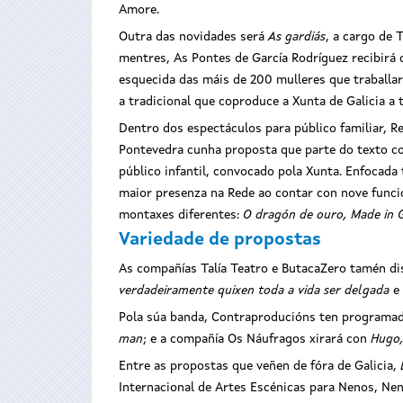
Amore.
Outra das novidades será
As gardiás
, a cargo de 
mentres, As Pontes de García Rodríguez recibirá
esquecida das máis de 200 mulleres que traballa
a tradicional que coproduce a Xunta de Galicia a
Dentro dos espectáculos para público familiar, 
Pontevedra cunha proposta que parte do texto co
público infantil, convocado pola Xunta. Enfocada
maior presenza na Rede ao contar con nove funció
montaxes diferentes:
O dragón de ouro, Made in G
Variedade de propostas
As compañías Talía Teatro e ButacaZero tamén di
verdadeiramente quixen toda a vida ser delgada
e
Pola súa banda, Contraproducións ten programad
man
; e a compañía Os Náufragos xirará con
Hugo,
Entre as propostas que veñen de fóra de Galicia,
Internacional de Artes Escénicas para Nenos, Nen