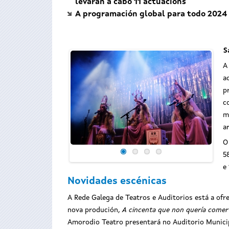
levarán a cabo 11 actuacións
A programación global para todo 2024 
S
A
a
p
c
m
a
O
5
e
Nov
idades escénicas
A Rede Galega de Teatros e Auditorios está a ofre
nova produción,
A cincenta que non quería comer
Amorodio Teatro presentará no Auditorio Munici