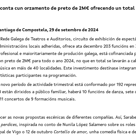
conta cun orzamento de preto de 2M€ ofrecendo un total 
antiago de Compostela, 29 de setembro de 2024
 Rede Galega de Teatros e Auditorios, circuíto de exhibición de espect
dministracións locais adheridas, ofrece ata decembro 203 funcións en 3
rofesional e maioritariamente de produción galega, está cofinanciada 
on preto de 2M€ para todo o ano 2024, no que en total se levarán a cab
úsica en máis de 40 localidades. Este investimento destínase integra
rtísticas participantes na programación.
 novo período de actividade trimestral está conformado por 192 repres
8 están dirixidos a público familiar, haberá 10 funcións de danza, sete
 11 concertos de 9 formacións musicais.
cer as novas propostas escénicas de diferentes compañías. Así, Sarabel
 perdices
, inspirada no conto de Nunila López Salamero sobre os roles
pal de Vigo o 12 de outubro
Cortello de amor,
unha comedia física e d