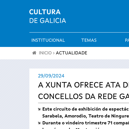
INSTITUCIONAL
TEMAS
P
Menú
INICIO
›
ACTUALIDADE
principal
Vostede
29/09/2024
está
A XUNTA OFRECE ATA D
aquí
CONCELLOS DA REDE GA
Este circuíto de exhibición de espectá
Sarabela, Amorodio, Teatro de Ningur
Durante o vindeiro trimestre 71 compa