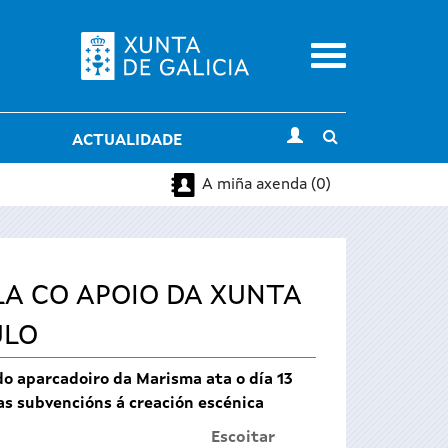
Menu
Toggle
ACTUALIDADE
search
A miña axenda (0)
LA CO APOIO DA XUNTA
ULO
o aparcadoiro da Marisma ata o día 13
as subvencións á creación escénica
Escoitar