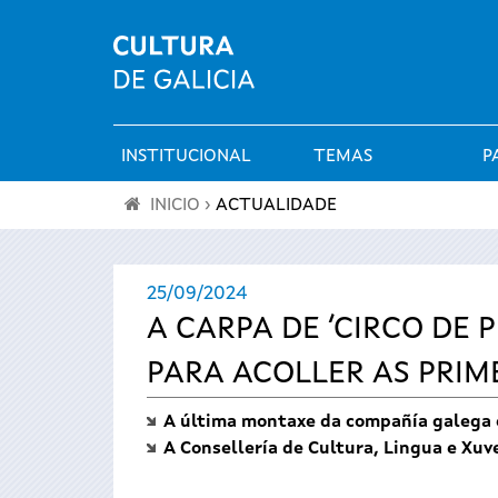
INSTITUCIONAL
TEMAS
P
Menú
INICIO
›
ACTUALIDADE
principal
Vostede
25/09/2024
está
A CARPA DE ‘CIRCO DE
aquí
PARA ACOLLER AS PRIM
A última montaxe da compañía galega e
A Consellería de Cultura, Lingua e Xuv