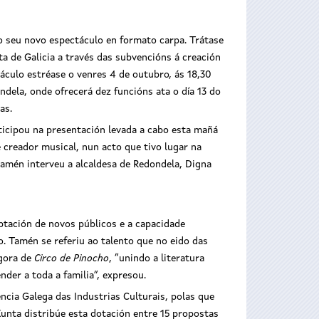
 o seu novo espectáculo en formato carpa. Trátase
a de Galicia a través das subvencións á creación
táculo estréase o venres 4 de outubro, ás 18,30
dela, onde ofrecerá dez funcións ata o día 13 do
as.
rticipou na presentación levada a cabo esta mañá
 creador musical, nun acto que tivo lugar na
tamén interveu a alcaldesa de Redondela, Digna
aptación de novos públicos e a capacidade
 Tamén se referiu ao talento que no eido das
agora de
Circo de Pinocho
, “unindo a literatura
der a toda a familia”, expresou.
ncia Galega das Industrias Culturais, polas que
unta distribúe esta dotación entre 15 propostas