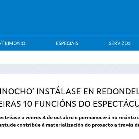
Saltar al menú
ATRIMONIO
ESPECIAIS
SERVIZOS
 PINOCHO’ INSTÁLASE EN REDONDE
EIRAS 10 FUNCIÓNS DO ESPECTÁC
stréase o venres 4 de outubro e permanecerá no recinto d
entude contribúe á materialización do proxecto a través d