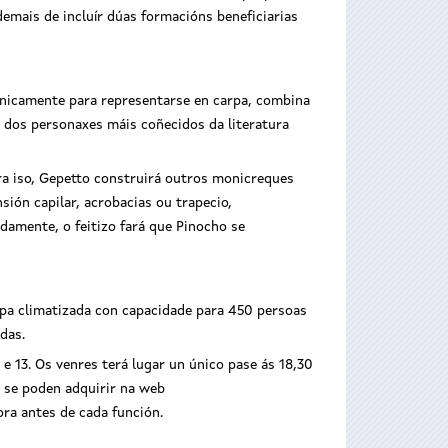
demais de incluír dúas formacións beneficiarias
nicamente para representarse en carpa, combina
 dos personaxes máis coñecidos da literatura
ra iso, Gepetto construirá outros monicreques
ión capilar, acrobacias ou trapecio,
amente, o feitizo fará que Pinocho se
pa climatizada con capacidade para 450 persoas
das.
 e 13. Os venres terá lugar un único pase ás 18,30
a se poden adquirir na web
ra antes de cada función.