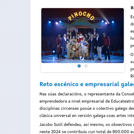
R
E
d
e
h
p
O
x
p
Ri
Reto escénico e empresarial gal
Nas súas declaracións, o representante da Consel
emprendedora a nivel empresarial de Educateatro
disciplinas circenses posúe o colectivo galego 
clásica universal en versión galega coas artes i
Jacobo Sutil defendeu, así mesmo, os obxectivos 
neste 2024 se contribuíu cun total de 800.000 e