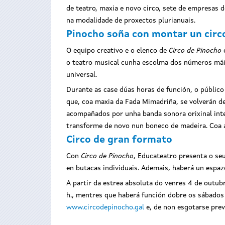
de teatro, maxia e novo circo, sete de empresas 
na modalidade de proxectos plurianuais.
Pinocho soña con montar un circ
O equipo creativo e o elenco de
Circo de Pinocho
c
o teatro musical cunha escolma dos números máis
universal.
Durante as case dúas horas de función, o públic
que, coa maxia da Fada Mimadriña, se volverán de
acompañados por unha banda sonora orixinal inte
transforme de novo nun boneco de madeira. Coa ax
Circo de gran formato
Con
Circo de Pinocho
, Educateatro presenta o se
en butacas individuais. Ademais, haberá un espazo
A partir da estrea absoluta do venres 4 de outubr
h., mentres que haberá función dobre os sábados (
www.circodepinocho.gal
e, de non esgotarse prev