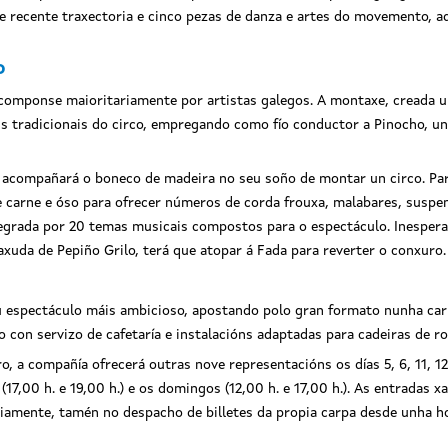
de recente traxectoria e cinco pezas de danza e artes do movemento, a
o
omponse maioritariamente por artistas galegos. A montaxe, creada u
 tradicionais do circo, empregando como fío conductor a Pinocho, un
o acompañará o boneco de madeira no seu soño de montar un circo. Pa
 carne e óso para ofrecer números de corda frouxa, malabares, suspens
grada por 20 temas musicais compostos para o espectáculo. Inesperad
uda de Pepiño Grilo, terá que atopar á Fada para reverter o conxuro.
u espectáculo máis ambicioso, apostando polo gran formato nunha car
 con servizo de cafetaría e instalacións adaptadas para cadeiras de ro
o, a compañía ofrecerá outras nove representacións os días 5, 6, 11, 12
17,00 h. e 19,00 h.) e os domingos (12,00 h. e 17,00 h.). As entradas x
iamente, tamén no despacho de billetes da propia carpa desde unha ho