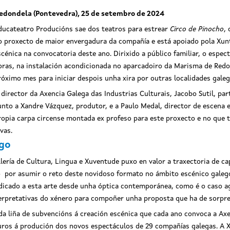
edondela (Pontevedra), 25 de setembro de 2024
ducateatro Producións sae dos teatros para estrear
Circo de Pinocho
,
o proxecto de maior envergadura da compañía e está apoiado pola Xunt
scénica na convocatoria deste ano. Dirixido a público familiar, o espec
oras, na instalación acondicionada no aparcadoiro da Marisma de Redon
róximo mes para iniciar despois unha xira por outras localidades galeg
 director da Axencia Galega das Industrias Culturais, Jacobo Sutil, pa
unto a Xandre Vázquez, produtor, e a Paulo Medal, director de escena e
ropia carpa circense montada ex profeso para este proxecto e no que 
vas.
ego
lería de Cultura, Lingua e Xuventude puxo en valor a traxectoria de c
 por asumir o reto deste novidoso formato no ámbito escénico galego.
dedicado a esta arte desde unha óptica contemporánea, como é o caso 
nterpretativas do xénero para compoñer unha proposta que ha de sorpren
da liña de subvencións á creación escénica que cada ano convoca a Axe
uros á produción dos novos espectáculos de 29 compañías galegas. A X