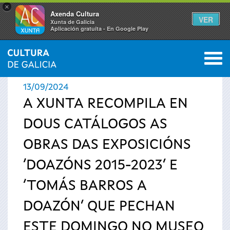
×
Axenda Cultura
VER
Xunta de Galicia
Aplicación gratuíta - En Google Play
Saltar al menú
M
INICIO
›
ACTUALIDADE
0
Vostede
13/09/2024
está
A XUNTA RECOMPILA EN
DOUS CATÁLOGOS AS
aquí
OBRAS DAS EXPOSICIÓNS
‘DOAZÓNS 2015-2023’ E
‘TOMÁS BARROS A
DOAZÓN’ QUE PECHAN
ESTE DOMINGO NO MUSEO