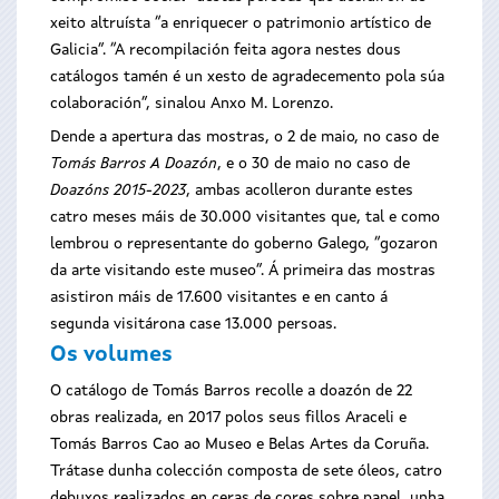
xeito altruísta “a enriquecer o patrimonio artístico de
Galicia”. “A recompilación feita agora nestes dous
catálogos tamén é un xesto de agradecemento pola súa
colaboración”, sinalou Anxo M. Lorenzo.
Dende a apertura das mostras, o 2 de maio, no caso de
Tomás Barros A Doazón
, e o 30 de maio no caso de
Doazóns 2015-2023
, ambas acolleron durante estes
catro meses máis de 30.000 visitantes que, tal e como
lembrou o representante do goberno Galego, “gozaron
da arte visitando este museo”. Á primeira das mostras
asistiron máis de 17.600 visitantes e en canto á
segunda visitárona case 13.000 persoas.
Os volumes
O catálogo de Tomás Barros recolle a doazón de 22
obras realizada, en 2017 polos seus fillos Araceli e
Tomás Barros Cao ao Museo e Belas Artes da Coruña.
Trátase dunha colección composta de sete óleos, catro
debuxos realizados en ceras de cores sobre papel, unha