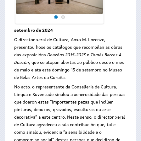
setembro de 2024
O director xeral de Cultura, Anxo M. Lorenzo,
presentou hoxe os catálogos que recompilan as obras
das exposicións
Doazóns 2015-2023
e
Tomás Barros A
Doazón
, que se atopan abertas ao público desde o mes
de maio e ata este domingo 15 de setembro no Museo
de Belas Artes da Coruña.
No acto, o representante da Consellería de Cultura,
Lingua e Xuventude sinalou a xenerosidade das persoas
que doaron estas “importantes pezas que inclúen
pinturas, debuxos, gravados, esculturas ou arte
decorativa” a este centro. Neste senso, o director xeral
de Cultura agradeceu a súa contribución que, tal e
como sinalou, evidencia “a sensibilidade e o
compromiso social” destas persoas que decidiron de