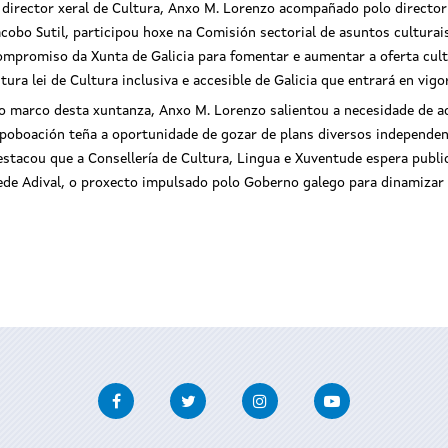
 director xeral de Cultura, Anxo M. Lorenzo acompañado polo director 
acobo Sutil, participou hoxe na Comisión sectorial de asuntos culturai
ompromiso da Xunta de Galicia para fomentar e aumentar a oferta cultu
utura lei de Cultura inclusiva e accesible de Galicia que entrará en vi
o marco desta xuntanza, Anxo M. Lorenzo salientou a necesidade de ach
 poboación teña a oportunidade de gozar de plans diversos independen
estacou que a Consellería de Cultura, Lingua e Xuventude espera publ
ede Adival, o proxecto impulsado polo Goberno galego para dinamizar e
Facebook
Twitter
Instagram
Youtube