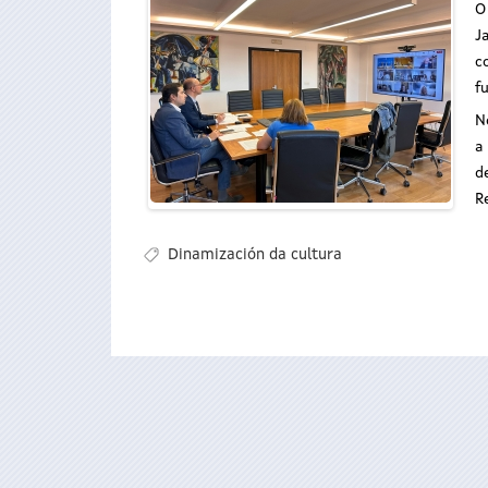
O
J
c
f
N
a
d
R
Dinamización da cultura