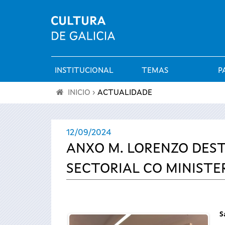
INSTITUCIONAL
TEMAS
P
Menú
INICIO
›
ACTUALIDADE
principal
Vostede
12/09/2024
está
ANXO M. LORENZO DES
aquí
SECTORIAL CO MINISTE
S