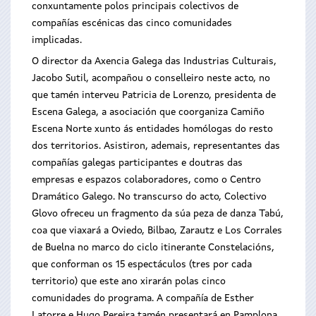
conxuntamente polos principais colectivos de
compañías escénicas das cinco comunidades
implicadas.
O director da Axencia Galega das Industrias Culturais,
Jacobo Sutil, acompañou o conselleiro neste acto, no
que tamén interveu Patricia de Lorenzo, presidenta de
Escena Galega, a asociación que coorganiza Camiño
Escena Norte xunto ás entidades homólogas do resto
dos territorios. Asistiron, ademais, representantes das
compañías galegas participantes e doutras das
empresas e espazos colaboradores, como o Centro
Dramático Galego. No transcurso do acto, Colectivo
Glovo ofreceu un fragmento da súa peza de danza Tabú,
coa que viaxará a Oviedo, Bilbao, Zarautz e Los Corrales
de Buelna no marco do ciclo itinerante Constelacións,
que conforman os 15 espectáculos (tres por cada
territorio) que este ano xirarán polas cinco
comunidades do programa. A compañía de Esther
Latorre e Hugo Pereira tamén presentará en Pamplona