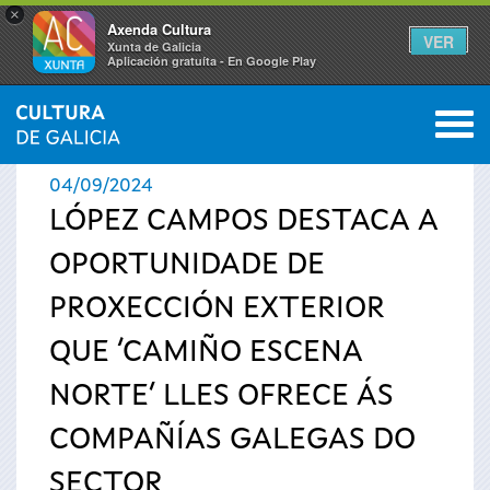
×
Axenda Cultura
VER
Xunta de Galicia
Aplicación gratuíta - En Google Play
Saltar al menú
M
INICIO
›
ACTUALIDADE
0
Vostede
04/09/2024
está
LÓPEZ CAMPOS DESTACA A
OPORTUNIDADE DE
aquí
PROXECCIÓN EXTERIOR
QUE ‘CAMIÑO ESCENA
NORTE’ LLES OFRECE ÁS
COMPAÑÍAS GALEGAS DO
SECTOR