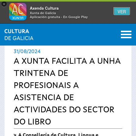
×
Axenda Cultura
VER
Xunta de Galicia
Aplicación gratuíta - En Google Play
Saltar al menú
M
INICIO
›
ACTUALIDADE
0
Vostede
31/08/2024
está
A XUNTA FACILITA A UNHA
TRINTENA DE
aquí
PROFESIONAIS A
ASISTENCIA DE
ACTIVIDADES DO SECTOR
DO LIBRO
A Consellería de Cultura, Lingua e