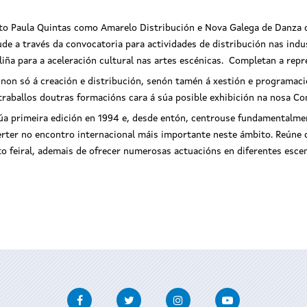
anto Paula Quintas como Amarelo Distribución e Nova Galega de Danza
ude a través da convocatoria para actividades de distribución nas ind
iña para a aceleración cultural nas artes escénicas. Completan a repre
 non só á creación e distribución, senón tamén á xestión e programació
traballos doutras formacións cara á súa posible exhibición na nosa C
úa primeira edición en 1994 e, desde entón, centrouse fundamentalmen
rter no encontro internacional máis importante neste ámbito. Reúne
to feiral, ademais de ofrecer numerosas actuacións en diferentes escen
Facebook
Twitter
Instagram
Youtube