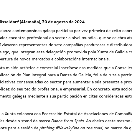
üsseldorf (Alemaña), 30 de agosto de 2024
 danza contemporánea galega participa por vez primeira de xeito coo
aior encontro profesional do sector a nivel mundial, que se celebra a
lí viaxaron representantes de sete compañías produtoras e distribuido
alego, que integran esta delegación promovida pola Xunta de Galicia c
pertura de novos mercados e colaboracións internacionais.
sta misión artística e comercial inscríbese nas medidas que a Conselle
plicación do Plan Integral para a Danza de Galicia, folla de ruta a part
niciativas consensuadas co sector para aumentar a súa presenza e pro
olidez do seu tecido profesional e empresarial. En concreto, esta acció
mento galegas mediante a súa participación en citas consideradas estr
e, a Xunta colabora coa Federación Estatal de Asociaciones de Compañí
ías desde o stand da marca
Dance from Spain
. Ao abeiro deste mesmo a
nte para a sesión de
pitching #Newskyline
on the road
, no marco da q