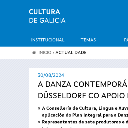
INSTITUCIONAL
TEMAS
P
Menú
INICIO
›
ACTUALIDADE
principal
Vostede
30/08/2024
está
A DANZA CONTEMPORÁ
aquí
DÜSSELDORF CO APOIO
A Consellería de Cultura, Lingua e Xuv
aplicación do Plan Integral para a Dan
Representantes de sete produtoras e d