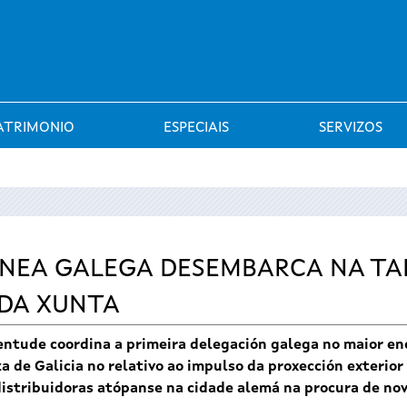
Saltar al menú
ATRIMONIO
ESPECIAIS
SERVIZOS
NEA GALEGA DESEMBARCA NA TA
 DA XUNTA
entude coordina a primeira delegación galega no maior enc
za de Galicia no relativo ao impulso da proxección exterio
istribuidoras atópanse na cidade alemá na procura de no