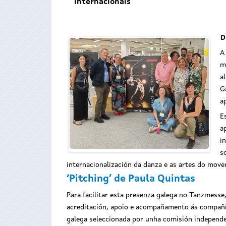
internacionais
D
A
m
a
G
a
E
a
i
s
internacionalización da danza e as artes do move
‘Pitching’ de Paula Quintas
Para facilitar esta presenza galega no Tanzmess
acreditación, apoio e acompañamento ás compañ
galega seleccionada por unha comisión independe