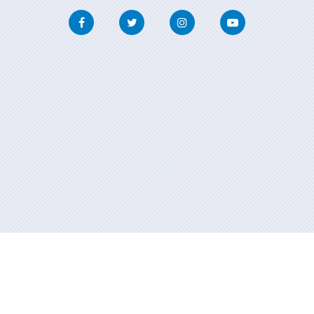
Facebook
Twitter
Instagram
Youtube
Información mantida e publicada na internet pola Xunta de Galicia