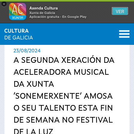
×
Axenda Cultura
VER
Xunta de Galicia
Aplicación gratuíta - En Google Play
Saltar al menú
M
INICIO
›
ACTUALIDADE
0
Vostede
23/08/2024
está
A SEGUNDA XERACIÓN DA
ACELERADORA MUSICAL
aquí
DA XUNTA
‘SONEMERXENTE’ AMOSA
O SEU TALENTO ESTA FIN
DE SEMANA NO FESTIVAL
DE LA LUZ