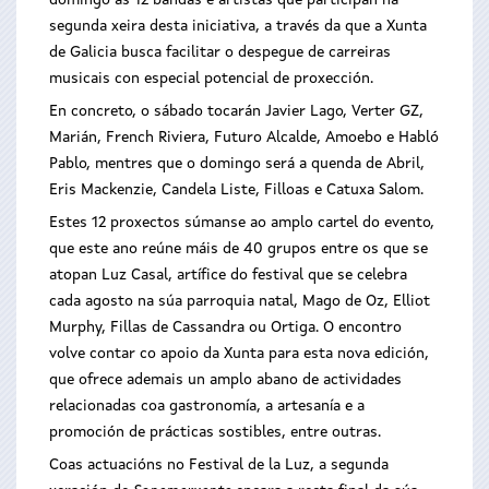
domingo as 12 bandas e artistas que participan na
segunda xeira desta iniciativa, a través da que a Xunta
de Galicia busca facilitar o despegue de carreiras
musicais con especial potencial de proxección.
En concreto, o sábado tocarán Javier Lago, Verter GZ,
Marián, French Riviera, Futuro Alcalde, Amoebo e Habló
Pablo, mentres que o domingo será a quenda de Abril,
Eris Mackenzie, Candela Liste, Filloas e Catuxa Salom.
Estes 12 proxectos súmanse ao amplo cartel do evento,
que este ano reúne máis de 40 grupos entre os que se
atopan Luz Casal, artífice do festival que se celebra
cada agosto na súa parroquia natal, Mago de Oz, Elliot
Murphy, Fillas de Cassandra ou Ortiga. O encontro
volve contar co apoio da Xunta para esta nova edición,
que ofrece ademais un amplo abano de actividades
relacionadas coa gastronomía, a artesanía e a
promoción de prácticas sostibles, entre outras.
Coas actuacións no Festival de la Luz, a segunda