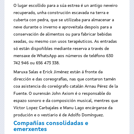
O lugar escollido para a súa estrea é un antigo neveiro
recuperado, unha construción escavada na terra e
cuberta con pedra, que se utilizaba para almacenar a
neve durante o inverno e aproveitala despois para a
conservación de alimentos ou para fabricar bebidas
xeadas, ou mesmo con usos terapéuticos. As entradas
só están dispoñibles mediante reserva a través de
mensaxe de WhatsApp aos números de teléfono 630
742 946 ou 656 473 338.
Maruxa Salas e Erick Jiménez están á fronte da
dirección e das coreografías, nas que contaron tamén
coa asistencia do coreógrafo catalán Arnau Pérez de la
Fuente. O ourensán John Axiom é o responsable do
espazo sonoro e da composición musical, mentres que
Víctor Lopez Carbajales e Manu Lago encárganse da
produción e o vestiario é de Adolfo Domínguez.
Compañías consolidadas e
emerxentes