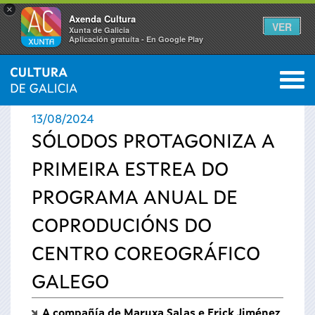
×
Axenda Cultura
VER
Xunta de Galicia
Aplicación gratuíta - En Google Play
Saltar al menú
M
INICIO
›
ACTUALIDADE
0
Vostede
13/08/2024
está
SÓLODOS PROTAGONIZA A
PRIMEIRA ESTREA DO
aquí
PROGRAMA ANUAL DE
COPRODUCIÓNS DO
CENTRO COREOGRÁFICO
GALEGO
A compañía de Maruxa Salas e Erick Jiménez