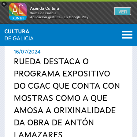
×
Axenda Cultura
VER
Xunta de Galicia
Aplicación gratuíta - En Google Play
Saltar al menú
M
INICIO
›
ACTUALIDADE
0
Vostede
16/07/2024
está
RUEDA DESTACA O
PROGRAMA EXPOSITIVO
aquí
DO CGAC QUE CONTA CON
MOSTRAS COMO A QUE
AMOSA A ORIXINALIDADE
DA OBRA DE ANTÓN
LAMAZARES