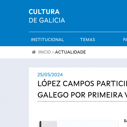
INSTITUCIONAL
TEMAS
P
Menú
INICIO
›
ACTUALIDADE
principal
Vostede
25/05/2024
está
LÓPEZ CAMPOS PARTIC
aquí
GALEGO POR PRIMEIRA 
S