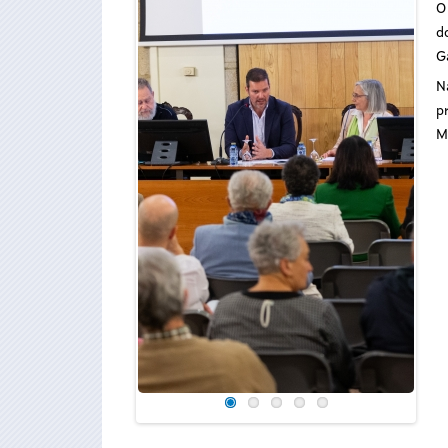
O
d
Ga
N
p
M