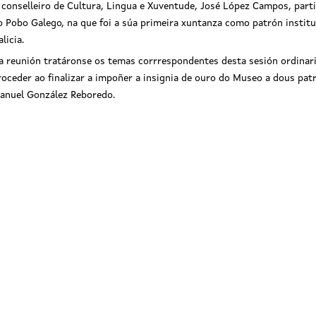
 conselleiro de Cultura, Lingua e Xuventude, José López Campos, par
o Pobo Galego, na que foi a súa primeira xuntanza como patrón institu
licia.
a reunión tratáronse os temas corrrespondentes desta sesión ordinaria
roceder ao finalizar a impoñer a insignia de ouro do Museo a dous p
anuel González Reboredo.