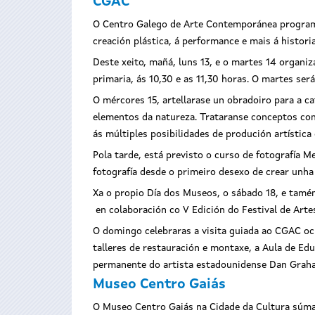
CGAC
O Centro Galego de Arte Contemporánea programa 
creación plástica, á performance e mais á histor
Deste xeito, mañá, luns 13, e o martes 14 organi
primaria, ás 10,30 e as 11,30 horas. O martes ser
O mércores 15, artellarase un obradoiro para a ca
elementos da natureza. Trataranse conceptos como
ás múltiples posibilidades de produción artística 
Pola tarde, está previsto o curso de fotografía M
fotografía desde o primeiro desexo de crear unha
Xa o propio Día dos Museos, o sábado 18, e tamén
en colaboración co V Edición do Festival de Arte
O domingo celebraras a visita guiada ao CGAC ocu
talleres de restauración e montaxe, a Aula de Educ
permanente do artista estadounidense Dan Graha
Museo Centro Gaiás
O Museo Centro Gaiás na Cidade da Cultura súmas