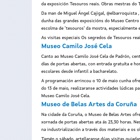
da exposición Tesouros reais. Obras mestras do
Da man de Miguel Ángel Cajigal, @elbarroquista ,
dunha das grandes exposicións do Museo Centro
escolma de 'tesouros' da mostra, especialmente el
As visitas especiais Os segredos de Tesouros reai
Museo Camilo José Cela
Canto ao Museo Camilo José Cela de Padrón, cent
días de portas abertas, con entrada gratuíta e ho
escolares desde infantil a bacharelato.
A programación arrincou o 10 de maio cunha ofre
do 13 de maio, realizaranse actividades lúdicas 
Museo Camilo José Cela.
Museo de Belas Artes da Coruña
Na cidade da Coruña, o Museo de Belas Artes ofrec
xornada de portas abertas ata ás 23,30 horas. Ne
na industrialización a través dos materiais e os
Tamén o sábado, artellaranse dúas visitas guiadas