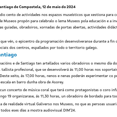
antiago de Compostela, 12 de maio do 2024
dio cento de actividades nos espazos museísticos que xestiona para 
 de Museos propón para celebralo o lema Museos pola educación e a in
as guiadas, obradoiros, xornadas de portas abertas, actividades didác
 que vén, o epicentro da programación desenvolveranse durante a fin d
iais dos centros, espallados por todo o territorio galego.
antiago
cións e de Santiago ten artellados varios obradoiros o mesmo día do 
, tallista profesional, que se desenvolverá ás 11,00 horas nos soporta
 Deste xeito, ás 17,00 horas, nenos e nenas poderán experimentar co 
escala en barro dunha obra de Asorey.
un concerto de música coral que terá como protagonistas o coro infan
ngo 19 organizarase, ás 11,30 horas, un obradoiro de bordado para toda
a de realidade virtual Galiverso nos Museos, no que as persoas usuar
 todos eses días a mostra audiovisual DIM’24.