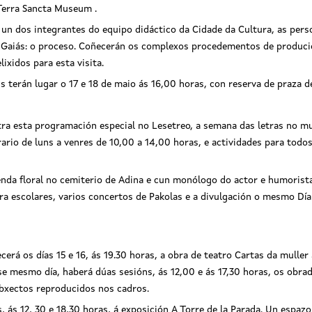
 Terra Sancta Museum .
 un dos integrantes do equipo didáctico da Cidade da Cultura, as pers
 Gaiás: o proceso. Coñecerán os complexos procedementos de produc
ixidos para esta visita.
s terán lugar o 17 e 18 de maio ás 16,00 horas, con reserva de praza d
ra esta programación especial no Lesetreo, a semana das letras no mu
rario de luns a venres de 10,00 a 14,00 horas, e actividades para todo
nda floral no cemiterio de Adina e cun monólogo do actor e humorista
para escolares, varios concertos de Pakolas e a divulgación o mesmo Dí
erá os días 15 e 16, ás 19.30 horas, a obra de teatro Cartas da muller 
se mesmo día, haberá dúas sesións, ás 12,00 e ás 17,30 horas, os obrad
 obxectos reproducidos nos cadros.
, ás 12, 30 e 18,30 horas, á exposición A Torre de la Parada. Un espazo