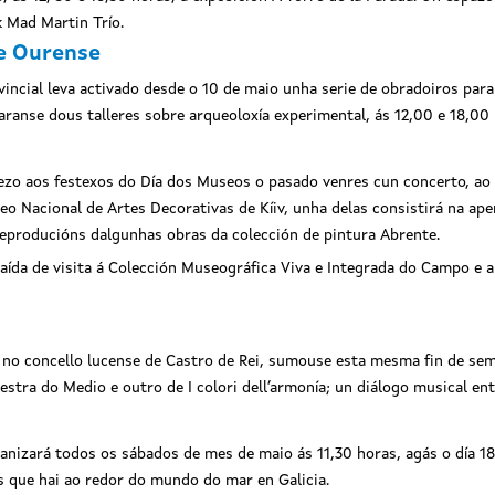
k Mad Martin Trío.
e Ourense
ncial leva activado desde o 10 de maio unha serie de obradoiros para
anse dous talleres sobre arqueoloxía experimental, ás 12,00 e 18,00 
o aos festexos do Día dos Museos o pasado venres cun concerto, ao qu
eo Nacional de Artes Decorativas de Kíiv, unha delas consistirá na ap
eproducións dalgunhas obras da colección de pintura Abrente.
saída de visita á Colección Museográfica Viva e Integrada do Campo e 
 no concello lucense de Castro de Rei, sumouse esta mesma fin de se
tra do Medio e outro de I colori dell’armonía; un diálogo musical entr
anizará todos os sábados de mes de maio ás 11,30 horas, agás o día 18,
s que hai ao redor do mundo do mar en Galicia.