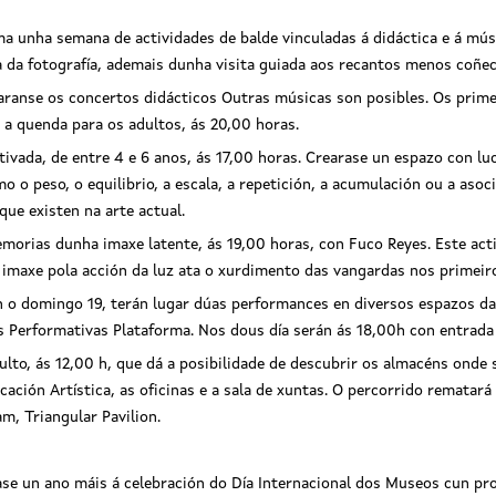
unha semana de actividades de balde vinculadas á didáctica e á músi
ia da fotografía, ademais dunha visita guiada aos recantos menos coñ
zaranse os concertos didácticos Outras músicas son posibles. Os prime
á a quenda para os adultos, ás 20,00 horas.
tivada, de entre 4 e 6 anos, ás 17,00 horas. Crearase un espazo con lu
 o peso, o equilibrio, a escala, a repetición, a acumulación ou a asoc
que existen na arte actual.
emorias dunha imaxe latente, ás 19,00 horas, con Fuco Reyes. Este act
 imaxe pola acción da luz ata o xurdimento das vangardas nos primeir
 o domingo 19, terán lugar dúas performances en diversos espazos dar
s Performativas Plataforma. Nos dous día serán ás 18,00h con entrada 
lto, ás 12,00 h, que dá a posibilidade de descubrir os almacéns onde 
ación Artística, as oficinas e a sala de xuntas. O percorrido rematará 
m, Triangular Pavilion.
e un ano máis á celebración do Día Internacional dos Museos cun pr