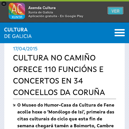
×
Axenda Cultura
VER
Xunta de Galicia
Aplicación gratuíta - En Google Play
Saltar al menú
M
INICIO
›
ACTUALIDADE
0
Vostede
17/04/2015
está
CULTURA NO CAMIÑO
OFRECE 110 FUNCIÓNS E
aquí
CONCERTOS EN 34
CONCELLOS DA CORUÑA
O Museo do Humor-Casa da Cultura de Fene
acolle hoxe o ‘Monólogo de Isi’, primeira das
citas culturais do ciclo que esta fin de
semana chegará tamén a Boimorto, Cambre