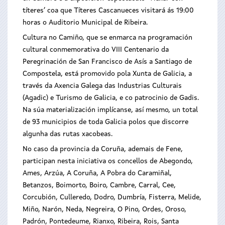
títeres’ coa que Títeres Cascanueces visitará ás 19:00
horas o Auditorio Municipal de Ribeira.
Cultura no Camiño, que se enmarca na programación
cultural conmemorativa do VIII Centenario da
Peregrinación de San Francisco de Asís a Santiago de
Compostela, está promovido pola Xunta de Galicia, a
través da Axencia Galega das Industrias Culturais
(Agadic) e Turismo de Galicia, e co patrocinio de Gadis.
Na súa materialización implícanse, así mesmo, un total
de 93 municipios de toda Galicia polos que discorre
algunha das rutas xacobeas.
No caso da provincia da Coruña, ademais de Fene,
participan nesta iniciativa os concellos de Abegondo,
Ames, Arzúa, A Coruña, A Pobra do Caramiñal,
Betanzos, Boimorto, Boiro, Cambre, Carral, Cee,
Corcubión, Culleredo, Dodro, Dumbría, Fisterra, Melide,
Miño, Narón, Neda, Negreira, O Pino, Ordes, Oroso,
Padrón, Pontedeume, Rianxo, Ribeira, Rois, Santa