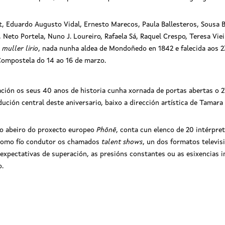
t, Eduardo Augusto Vidal, Ernesto Marecos, Paula Ballesteros, Sousa 
Neto Portela, Nuno J. Loureiro, Rafaela Sá, Raquel Crespo, Teresa Vie
 muller lirio
, nada nunha aldea de Mondoñedo en 1842 e falecida aos 23
 Compostela do 14 ao 16 de marzo.
ión os seus 40 anos de historia cunha xornada de portas abertas o 27
dución central deste aniversario, baixo a dirección artística de Tamar
ao abeiro do proxecto europeo
Phōnē
, conta cun elenco de 20 intérpr
n como fío condutor os chamados
talent shows
, un dos formatos televis
xpectativas de superación, as presións constantes ou as esixencias im
o.