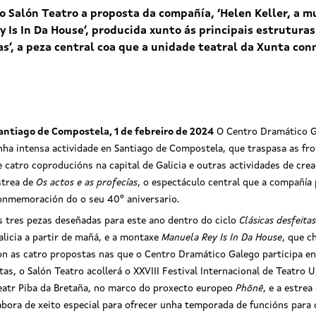
 Salón Teatro a proposta da compañía, ‘Helen Keller, a mu
y Is In Da House’, producida xunto ás principais estrutura
ías’, a peza central coa que a unidade teatral da Xunta co
antiago de Compostela, 1 de febreiro de 2024
O Centro Dramático G
nha intensa actividade en Santiago de Compostela, que traspasa as fro
e catro coproducións na capital de Galicia e outras actividades de crea
strea de
Os actos e as profecías
, o espectáculo central que a compañía 
onmemoración do o seu 40º aniversario
.
s tres pezas deseñadas para este ano dentro do ciclo
Clásicas desfeitas
alicia a partir de mañá, e a montaxe
Manuela Rey Is In Da House
, que c
on as catro propostas nas que o Centro Dramático Galego participa en
itas, o Salón Teatro acollerá o
XXVIII Festival Internacional de Teatro U
eatr Piba da Bretaña, no marco do proxecto europeo
Phōnē
, e a estrea
bora de xeito especial para ofrecer unha temporada de funcións para o