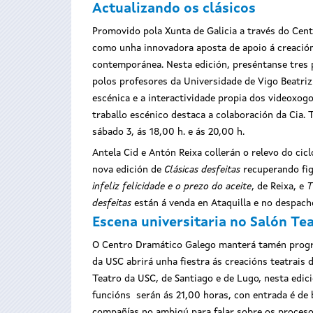
Actualizando os clásicos
Promovido pola Xunta de Galicia a través do Cent
como unha innovadora aposta de apoio á creación 
contemporánea. Nesta edición, preséntanse tres p
polos profesores da Universidade de Vigo Beatriz
escénica e a interactividade propia dos videoxog
traballo escénico destaca a colaboración da Cia.
sábado 3, ás 18,00 h. e ás 20,00 h.
Antela Cid e Antón Reixa collerán o relevo do cic
nova edición de
Clásicas desfeitas
recuperando fig
infeliz felicidade e o prezo do aceite
, de Reixa, e
T
desfeitas
están á venda en Ataquilla e no despach
Escena universitaria no Salón Te
O Centro Dramático Galego manterá tamén programa
da USC abrirá unha fiestra ás creacións teatrais
Teatro da USC, de Santiago e de Lugo, nesta edici
funcións serán ás 21,00 horas, con entrada é de b
compañías no ambigú para falar sobre os proceso