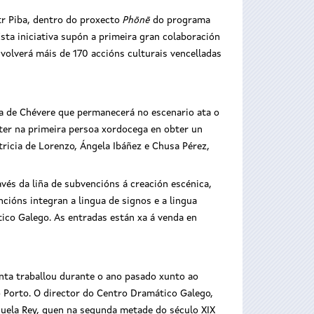
tr Piba, dentro do proxecto
Phōnē
do programa
Esta iniciativa supón a primeira gran colaboración
nvolverá máis de 170 accións culturais vencelladas
ta de Chévere que permanecerá no escenario ata o
ter na primeira persoa xordocega en obter un
atricia de Lorenzo, Ángela Ibáñez e Chusa Pérez,
vés da liña de subvencións á creación escénica,
cións integran a lingua de signos e a lingua
ico Galego. As entradas están xa á venda en
unta traballou durante o ano pasado xunto ao
o Porto. O director do Centro Dramático Galego,
anuela Rey, quen na segunda metade do século XIX