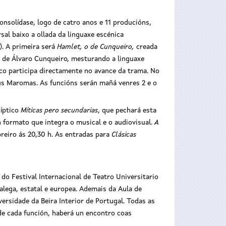
onsolídase, logo de catro anos e 11 producións,
al baixo a ollada da linguaxe escénica
). A primeira será
Hamlet, o de Cunqueiro,
creada
, de Álvaro Cunqueiro, mesturando a linguaxe
lico participa directamente no avance da trama.
No
y sus Maromas. As funcións serán mañá venres
2 e o
díptico
Míticas pero secundarias
, que pechará esta
 formato que integra o musical e o audiovisual.
A
breiro ás 20,30 h. As entradas para
Clásicas
do Festival Internacional de Teatro Universitario
alega, estatal e europea. Ademais da Aula de
ersidade da Beira Interior de Portugal. Todas as
 de cada función, haberá un encontro coas