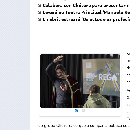
Colabora con Chévere para presentar no
Levará ao Teatro Principal ‘Manuela Re
En abril estreará ‘Os actos e as profec
S
u
d
e
c
A
G
s
c
T
do grupo Chévere, co que a compañía pública cola