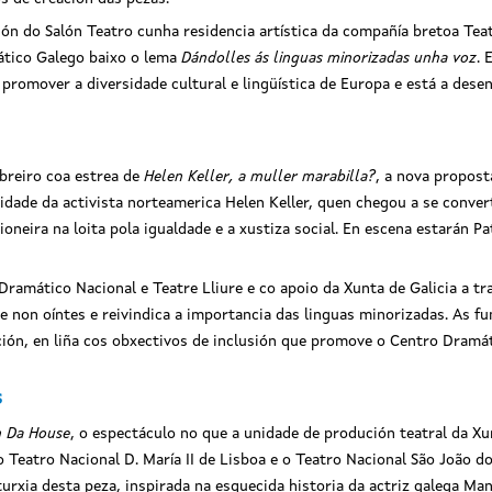
ión do Salón Teatro cunha residencia artística da compañía bretoa Tea
ático Galego baixo o lema
Dándolles ás linguas minorizadas unha voz
. 
 promover a diversidade cultural e lingüística de Europa e está a dese
ebreiro coa estrea de
Helen Keller, a muller marabilla?
, a nova propos
dade da activista norteamerica Helen Keller, quen chegou a se conver
ioneira na loita pola igualdade e a xustiza social. En escena estarán P
ramático Nacional e Teatre Lliure e co apoio da Xunta de Galicia a tra
 non oíntes e reivindica a importancia das linguas minorizadas. As fun
ión, en liña cos obxectivos de inclusión que promove o Centro Dramát
s
n Da House
, o espectáculo no que a unidade de produción teatral da X
Teatro Nacional D. María II de Lisboa e o Teatro Nacional São João d
turxia desta peza, inspirada na esquecida historia da actriz galega M