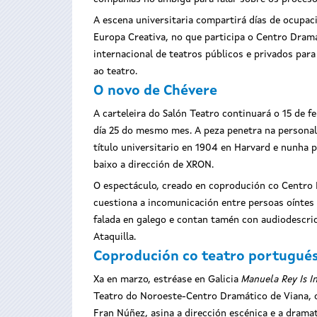
A escena universitaria compartirá días de ocupac
Europa Creativa, no que participa o Centro Dram
internacional de teatros públicos e privados para
ao teatro.
O novo de Chévere
A carteleira do Salón Teatro continuará o 15 de f
día 25 do mesmo mes. A peza penetra na personali
título universitario en 1904 en Harvard e nunha p
baixo a dirección de XRON.
O espectáculo, creado en coprodución co Centro D
cuestiona a incomunicación entre persoas oíntes e
falada en galego e contan tamén con audiodescric
Ataquilla.
Coprodución co teatro portugué
Xa en marzo, estréase en Galicia
Manuela Rey Is I
Teatro do Noroeste-Centro Dramático de Viana, o 
Fran Núñez, asina a dirección escénica e a drama