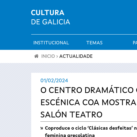
INSTITUCIONAL
TEMAS
P
Menú
INICIO
›
ACTUALIDADE
principal
Vostede
01/02/2024
está
O CENTRO DRAMÁTICO G
aquí
ESCÉNICA COA MOSTRA
SALÓN TEATRO
Coproduce o ciclo ‘Clásicas desfeitas’
feminina grecolatina