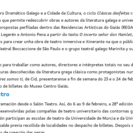
ro Dramático Galego e a Cidade da Cultura, o ciclo
Clásicas desfeitas
c
que permite redescubrir obras e autores da literatura galega e univers
ropostas perfiladas dentro das Residencias Artísticas do Gaiás (REGA
 Legerén e Antonio Pena a partir do texto
O incerto señor don Hamlet
os para crear unha obra de teatro inmersiva e itinerante na que o púb
 Teatral Boccaccione de São Paulo e o grupo teatral galego Marinita 
lo para traballar como autores, directores e intérpretes totais no seu 
uras descoñecidas da literatura grega clásica como protagonistas nun
res somos ti
, de Cid, presentaranse a fin de semana do 23 e o 24 de fe
o de billetes do Museo Centro Gaiás.
atro
ción desde o Salón Teatro. Así, do 6 ao 9 de febreiro, a 28ª edición 
 desenvolvidas polas compañías de teatro universitario das contornas g
ón participan as escolas de teatro da Universidade de Murcia e da Univ
alde previa recollida de localidades no despacho de billetes. Despois
s de creación das pezas.