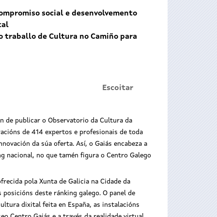
 compromiso social e desenvolvemento
tal
 o traballo de Cultura no Camiño para
Escoitar
én de publicar o Observatorio da Cultura da
acións de 414 expertos e profesionais de toda
novación da súa oferta. Así, o Gaiás encabeza a
ing nacional, no que tamén figura o Centro Galego
frecida pola Xunta de Galicia na Cidade da
s posicións deste ránking galego. O panel de
ltura dixital feita en España, as instalacións
eo Centro Gaiás e a través da realidade virtual