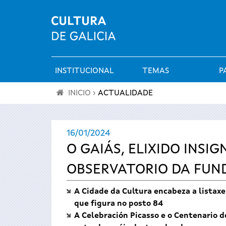
INSTITUCIONAL
TEMAS
P
Menú
INICIO
›
ACTUALIDADE
principal
Vostede
16/01/2024
está
O GAIÁS, ELIXIDO INSI
aquí
OBSERVATORIO DA FU
A Cidade da Cultura encabeza a listaxe
que figura no posto 84
A Celebración Picasso e o Centenario d