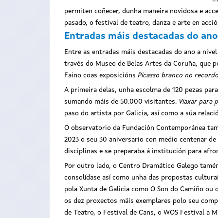
permiten coñecer, dunha maneira novidosa e acces
pasado, o festival de teatro, danza e arte en ac
Entradas máis destacadas do ano
Entre as entradas máis destacadas do ano a nivel 
través do Museo de Belas Artes da Coruña, que po
Faino coas exposicións
P
icasso branco no record
A primeira delas, unha escolma de 120 pezas para
sumando máis de 50.000 visitantes.
Viaxar para p
paso do artista por Galicia, así como a súa rela
O observatorio da Fundación Contemporánea tamé
2023 o seu 30 aniversario con medio centenar de 
disciplinas e se preparaba á institución para afro
Por outro lado, o Centro Dramático Galego tamén 
consolídase así como unha das propostas cultura
pola Xunta de Galicia como O Son do Camiño ou 
os dez proxectos máis exemplares polo seu compr
de Teatro, o Festival de Cans, o WOS Festival a M