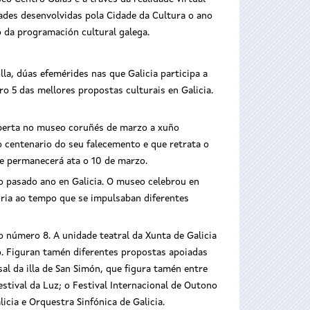
dades desenvolvidas pola Cidade da Cultura o ano
o da programación cultural galega.
la, dúas efemérides nas que Galicia participa a
o 5 das mellores propostas culturais en Galicia.
 aberta no museo coruñés de marzo a xuño
 centenario do seu falecemento e que retrata o
de permanecerá ata o 10 de marzo.
 pasado ano en Galicia. O museo celebrou en
toria ao tempo que se impulsaban diferentes
o número 8. A unidade teatral da Xunta de Galicia
o. Figuran tamén diferentes propostas apoiadas
sal da illa de San Simón, que figura tamén entre
tival da Luz; o Festival Internacional de Outono
icia e Orquestra Sinfónica de Galicia.