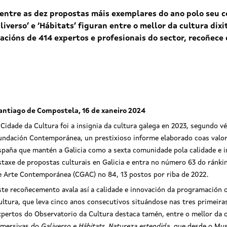
e entre as dez propostas máis exemplares do ano polo seu
iverso’ e ‘Hábitats’ figuran entre o mellor da cultura dixi
racións de 414 expertos e profesionais do sector, recoñece
antiago de Compostela, 16 de xaneiro 2024
 Cidade da Cultura foi a insignia da cultura galega en 2023, segundo v
undación Contemporánea, un prestixioso informe elaborado coas valor
spaña que mantén a Galicia como a sexta comunidade pola calidade e in
istaxe de propostas culturais en Galicia e entra no número 63 do ránk
e Arte Contemporánea (CGAC) no 84, 13 postos por riba de 2022.
ste recoñecemento avala así a calidade e innovación da programación o
ultura, que leva cinco anos consecutivos situándose nas tres primeira
xpertos do Observatorio da Cultura destaca tamén, entre o mellor da cu
nmersivas do
Galiverso
e
Hábitats. Natureza estendida
, que desde o Mus