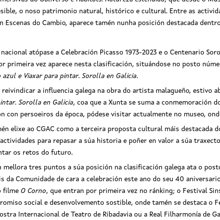
ible, o noso patrimonio natural, histórico e cultural. Entre as activi
ción Escenas do Cambio, aparece tamén nunha posición destacada dentr
nacional atópase a Celebración Picasso 1973-2023 e o Centenario Sorol
r primeira vez aparece nesta clasificación, situándose no posto númer
o azul
e
Viaxar para pintar. Sorolla en Galicia
.
 reivindicar a influencia galega na obra do artista malagueño, estivo
intar. Sorolla en Galicia
, coa que a Xunta se suma a conmemoración do
ción con persoeiros da época, pódese visitar actualmente no museo, on
n elixe ao CGAC como a terceira proposta cultural máis destacada do
actividades para repasar a súa historia e poñer en valor a súa traxec
ntar os retos do futuro.
mellora tres puntos a súa posición na clasificación galega ata o post
is da Comunidade de cara a celebración este ano do seu 40 aniversari
o filme
O Corno
, que entran por primeira vez no ránking; o Festival Sin
omiso social e desenvolvemento sostible, onde tamén se destaca o Fes
ostra Internacional de Teatro de Ribadavia ou a Real Filharmonía de Gal