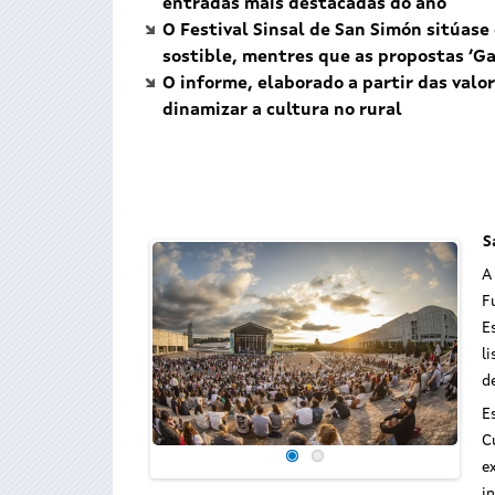
entradas máis destacadas do ano
O Festival Sinsal de San Simón sitúas
sostible, mentres que as propostas ‘Gal
O informe, elaborado a partir das valo
dinamizar a cultura no rural
S
A
F
E
l
d
E
C
e
i