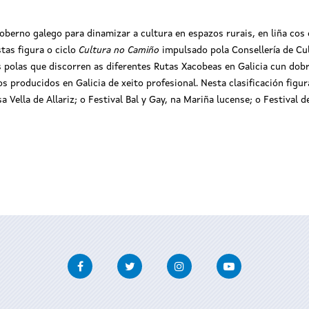
berno galego para dinamizar a cultura en espazos rurais, en liña cos o
stas figura o ciclo
Cultura no Camiño
impulsado pola Consellería de Cul
s polas que discorren as diferentes Rutas Xacobeas en Galicia cun dobr
os producidos en Galicia de xeito profesional. Nesta clasificación fig
Vella de Allariz; o Festival Bal y Gay, na Mariña lucense; o Festival d
Facebook
Twitter
Instagram
Youtube