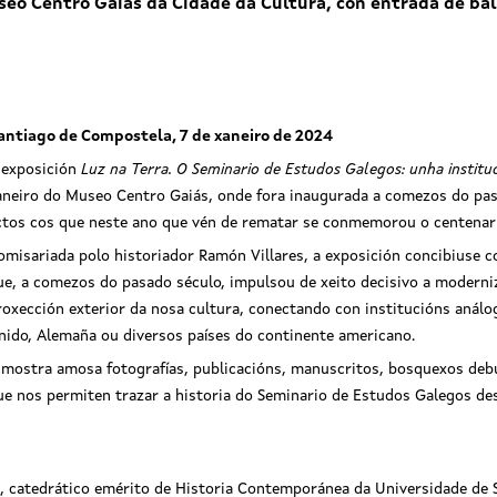
eo Centro Gaiás da Cidade da Cultura, con entrada de bal
antiago de Compostela, 7 de xaneiro de 2024
 exposición
Luz na Terra. O Seminario de Estudos Galegos: unha institu
aneiro do Museo Centro Gaiás, onde fora inaugurada a comezos do pa
ctos cos que neste ano que vén de rematar se conmemorou o centenari
omisariada polo historiador Ramón Villares, a exposición concibiuse 
ue, a comezos do pasado século, impulsou de xeito decisivo a moderniza
roxección exterior da nosa cultura, conectando con institucións análog
nido, Alemaña ou diversos países do continente americano.
 mostra amosa fotografías, publicacións, manuscritos, bosquexos debu
ue nos permiten trazar a historia do Seminario de Estudos Galegos de
, catedrático emérito de Historia Contemporánea da Universidade de S