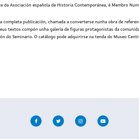
te da Asociación española de Historia Contemporánea, é Membro Nume
a completa publicación, chamada a converterse nunha obra de referenc
eus textos compón unha galería de figuras protagonistas da comunidade
ón do Seminario. O catálogo pode adquirirse na tenda do Museo Centro
Facebook
Twitter
Instagram
Youtube