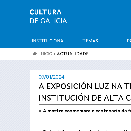
INSTITUCIONAL
TEMAS
P
Menú
INICIO
›
ACTUALIDADE
principal
Vostede
07/01/2024
está
A EXPOSICIÓN LUZ NA 
aquí
INSTITUCIÓN DE ALTA 
A mostra conmemora o centenario da fu