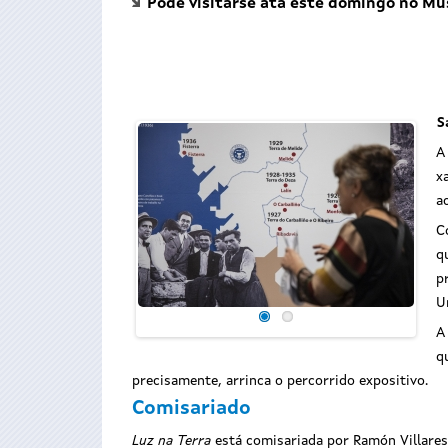
Pode visitarse ata este domingo no Mus
S
A
x
a
C
q
p
U
A
q
precisamente, arrinca o percorrido expositivo.
Comisariado
Luz na Terra
está comisariada por Ramón Villares