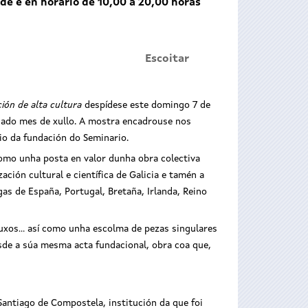
de e en horario de 10,00 a 20,00 horas
Escoitar
ción de alta cultura
despídese este domingo 7 de
sado mes de xullo. A mostra encadrouse nos
o da fundación do Seminario.
como unha posta en valor dunha obra colectiva
ción cultural e científica de Galicia e tamén a
as de España, Portugal, Bretaña, Irlanda, Reino
xos... así como unha escolma de pezas singulares
sde a súa mesma acta fundacional, obra coa que,
antiago de Compostela, institución da que foi