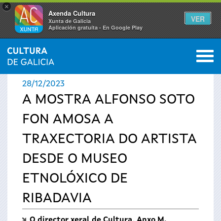
×
Axenda Cultura
VER
Xunta de Galicia
Aplicación gratuíta - En Google Play
Saltar al menú
M
INICIO
›
ACTUALIDADE
0
Vostede
28/12/2023
está
A MOSTRA ALFONSO SOTO
FON AMOSA A
aquí
TRAXECTORIA DO ARTISTA
DESDE O MUSEO
ETNOLÓXICO DE
RIBADAVIA
O director xeral de Cultura, Anxo M.