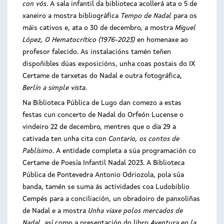
con vós
. A sala infantil da biblioteca acollerá ata o 5 de
xaneiro a mostra bibliográfica
Tempo de Nadal
para os
máis cativos e, ata o 30 de decembro, a mostra
Miguel
López, O Hematocrítico (1976-2023)
en homenaxe ao
profesor falecido. As instalacións tamén teñen
dispoñibles dúas exposicións, unha coas postais do IX
Certame de tarxetas do Nadal e outra fotográfica,
Berlín a simple vista.
Na Biblioteca Pública de Lugo dan comezo a estas
festas cun concerto de Nadal do Orfeón Lucense o
vindeiro 22 de decembro, mentres que o día 29 a
cativada ten unha cita con
Contario, os contos de
Pablísimo
. A entidade completa a súa programación co
Certame de Poesía Infantil Nadal 2023. A Biblioteca
Pública de Pontevedra Antonio Odriozola, pola súa
banda, tamén se suma ás actividades coa Ludobiblio
Cempés para a conciliación, un obradoiro de panxoliñas
de Nadal e a mostra
Unha viaxe polos mercados de
Nadal
, así como a presentación do libro
Aventura en la