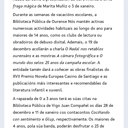
fraga mágica
de Marita Muñiz o 3 de xaneiro.
Durante as semanas de vacacións escolares, a
Biblioteca Pública de Ourense Nós mantén activas
numerosas actividades habituais ao longo do ano para
maiores de 14 anos, como os clubs de lectura ou
obradoiros de debuxo dixital. Ademais, o 19 de
decembro acollerán a charla
O Nadal nos retablos
ourensáns
e as mostras
A cámara fotográfica
e
O
mundo dos selos: 25 anos da campaña escolar
. A
entidade tamén dará a coñecer as obras finalistas do
XVII Premio Novela Europea Casino de Santiago e as
publicacións máis interesantes e recomendables da
literatura infantil e xuvenil.
A rapazada de 0 a 3 anos terá as súas citas na
Biblioteca Pública de Vigo Juan Compañel os días 28 de
decembro e 11 de xaneiro cos contacontos
Cociñando
con sentimento
e
Glup
, respectivamente. Os maiores de
4 anos, pola súa banda, poderán desfrutar o 23 de