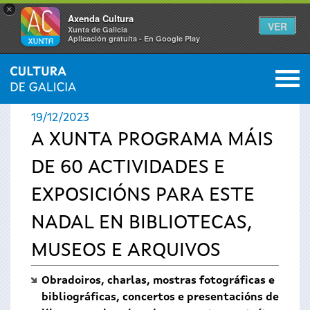
×
Axenda Cultura
VER
Xunta de Galicia
Aplicación gratuíta - En Google Play
Saltar al menú
M
INICIO
›
ACTUALIDADE
0
Vostede
19/12/2023
está
A XUNTA PROGRAMA MÁIS
DE 60 ACTIVIDADES E
aquí
EXPOSICIÓNS PARA ESTE
NADAL EN BIBLIOTECAS,
MUSEOS E ARQUIVOS
Obradoiros, charlas, mostras fotográficas e
bibliográficas, concertos e presentacións de