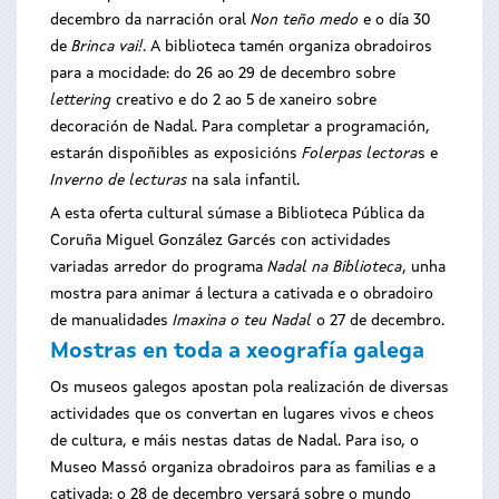
decembro da narración oral
Non teño medo
e o día 30
de
Brinca vai!
. A biblioteca tamén organiza obradoiros
para a mocidade: do 26 ao 29 de decembro sobre
lettering
creativo e do 2 ao 5 de xaneiro sobre
decoración de Nadal. Para completar a programación,
estarán dispoñibles as exposicións
Folerpas lectora
s e
Inverno de lecturas
na sala infantil.
A esta oferta cultural súmase a Biblioteca Pública da
Coruña Miguel González Garcés con actividades
variadas arredor do programa
Nadal na Biblioteca
, unha
mostra para animar á lectura a cativada e o obradoiro
de manualidades
Imaxina o teu Nadal
o 27 de decembro.
Mostras en toda a xeografía galega
Os museos galegos apostan pola realización de diversas
actividades que os convertan en lugares vivos e cheos
de cultura, e máis nestas datas de Nadal. Para iso, o
Museo Massó organiza obradoiros para as familias e a
cativada: o 28 de decembro versará sobre o mundo