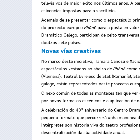
televisivos de maior éxito nos últimos anos. A p
esixencias impostas para o sacrificio.
Ademais de se presentar como o espectáculo prin
do proxecto europeo
Phōn
ē para a posta en valo
Dramático Galego, participan de xeito transversa
doutros sete países.
Novas vías creativas
No marco desta iniciativa, Tamara Canosa e Xacio
espectáculos xestados ao abeiro de
Phōnē
como os
(Alemaña), Teatrul Evreiesc de Stat (Romanía), Stad
galego, están representados neste proxecto europeo
O nexo común de todas as montaxes ten que ver c
por novos formatos escénicos e a aplicación de no
A celebración do 40º aniversario do Centro Dra
pequeno formato que percorrerá unha manchea de
intérpretes son historia viva do teatro profesion
descentralización da súa actividade anual.