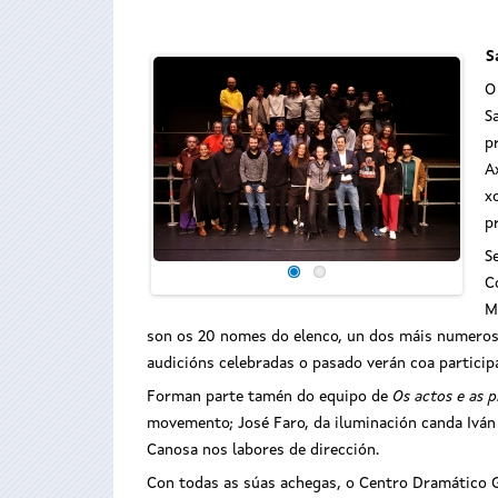
S
O
S
p
A
x
p
S
C
M
son os 20 nomes do elenco, un dos máis numeroso
audicións celebradas o pasado verán coa participa
Forman parte tamén do equipo de
Os actos e as p
movemento; José Faro, da iluminación canda Ivá
Canosa nos labores de dirección.
Con todas as súas achegas, o Centro Dramático 