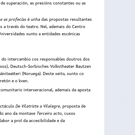
s de superación, as presións constantes ou as
 e as profecías
é unha das propostas resultantes
as a través do teatro. Nel, ademais do Centro
Universidades xunto a entidades escénicas
és do intercambio cos responsables doutros dos
aixos), Deutsch-Sorbisches Volkstheater Bautzen
vääniteatteri (Noruega). Deste xeito, xunto co
bretón e o kven.
omunitario interxeracional, ademais da aposta
ectáculo
De Vilatriste a Vilalegre
, proposta de
 do ano da montaxe
Terceiro acto
, cuxos
abor a prol da accesibilidade e da