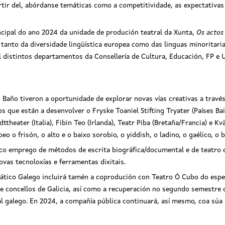
artir del, abórdanse temáticas como a competitividade, as expectativa
cipal do ano 2024 da unidade de produción teatral da Xunta,
Os actos
r tanto da diversidade lingüística europea como das linguas minoritari
l distintos departamentos da Consellería de Cultura, Educación, FP e 
 Baño tiveron a oportunidade de explorar novas vías creativas a trav
 que están a desenvolver o Fryske Toaniel Stifting Tryater (Países B
ttheater (Italia), Fibin Teo (Irlanda), Teatr Piba (Bretaña/Francia) e K
 o frisón, o alto e o baixo sorobio, o yiddish, o ladino, o gaélico, o 
o emprego de métodos de escrita biográfica/documental e de teatro c
vas tecnoloxías e ferramentas dixitais.
mático Galego incluirá tamén a coprodución con Teatro Ó Cubo do esp
 concellos de Galicia, así como a recuperación no segundo semestre
al galego. En 2024, a compañía pública continuará, así mesmo, coa súa l