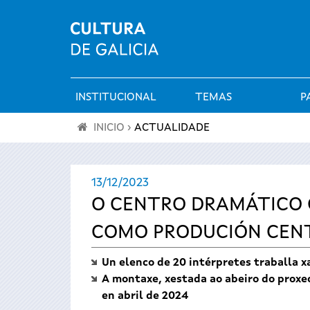
INSTITUCIONAL
TEMAS
P
Menú
INICIO
›
ACTUALIDADE
principal
Vostede
13/12/2023
está
O CENTRO DRAMÁTICO G
aquí
COMO PRODUCIÓN CENT
Un elenco de 20 intérpretes traballa x
A montaxe, xestada ao abeiro do proxec
en abril de 2024