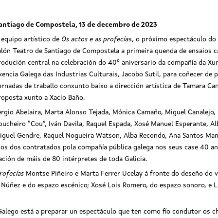
antiago de Compostela, 13 de decembro de 2023
 equipo artístico de
Os actos e as profecía
s, o próximo espectáculo do
alón Teatro de Santiago de Compostela a primeira quenda de ensaios ca
rodución central na celebración do 40º aniversario da compañía da Xunta
xencia Galega das Industrias Culturais, Jacobo Sutil, para coñecer de
ornadas de traballo conxunto baixo a dirección artística de Tamara Ca
roposta xunto a Xacio Baño.
ergio Abelaira, Marta Alonso Tejada, Mónica Camaño, Miguel Canalejo
oucheiro “Cou”, Iván Davila, Raquel Espada, Xosé Manuel Esperante, Al
iguel Gendre, Raquel Nogueira Watson, Alba Recondo, Ana Santos Manei
s dos contratados pola compañía pública galega nos seus case 40 anos
ción de máis de 80 intérpretes de toda Galicia.
rofecías
Montse Piñeiro e Marta Ferrer Ucelay á fronte do deseño do ves
n Núñez e do espazo escénico; Xosé Lois Romero, do espazo sonoro, 
Galego está a preparar un espectáculo que ten como fío condutor os