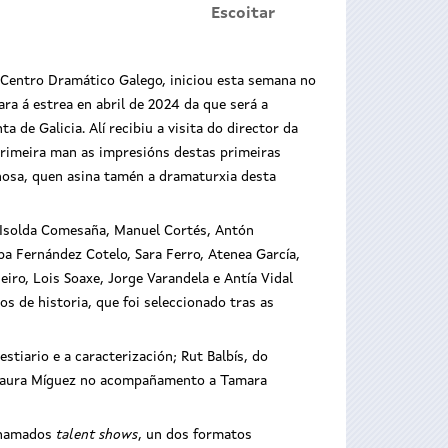
Escoitar
 Centro Dramático Galego, iniciou esta semana no
ra á estrea en abril de 2024 da que será a
 de Galicia. Alí recibiu a visita do director da
 primeira man as impresións destas primeiras
nosa, quen asina tamén a dramaturxia desta
, Isolda Comesaña, Manuel Cortés, Antón
ba Fernández Cotelo, Sara Ferro, Atenea García,
ro, Lois Soaxe, Jorge Varandela e Antía Vidal
 de historia, que foi seleccionado tras as
tiario e a caracterización; Rut Balbís, do
e Laura Míguez no acompañamento a Tamara
 chamados
talent shows
, un dos formatos