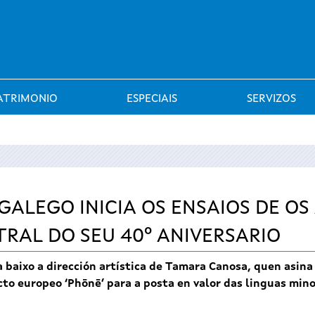
Saltar al menú
ATRIMONIO
ESPECIAIS
SERVIZOS
ALEGO INICIA OS ENSAIOS DE OS 
RAL DO SEU 40º ANIVERSARIO
a baixo a dirección artística de Tamara Canosa, quen asin
to europeo ‘Phōnē’ para a posta en valor das linguas minor